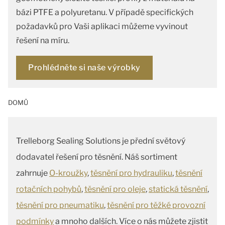
bázi PTFE a polyuretanu. V případě specifických
požadavků pro Vaši aplikaci můžeme vyvinout
řešení na míru.
Prohlédněte si naše výrobky
DOMŮ
Trelleborg Sealing Solutions je přední světový
dodavatel řešení pro těsnění. Náš sortiment
zahrnuje
O-kroužky
,
těsnění pro hydrauliku
,
těsnění
rotačních pohybů
,
těsnění pro oleje
,
statická těsnění
,
těsnění pro pneumatiku
,
těsnění pro těžké provozní
podmínky
a mnoho dalších. Více o nás můžete zjistit