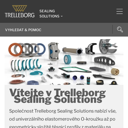
SEALING
SOLUTIONS
Vítejte v Trelleborg
Sealing Solutions
Společnost Trelleborg Sealing Solutions nabízí vše,
od univerzálního elastomerového O-kroužku až po
geometricky složité těsnicí profily z materiálu na