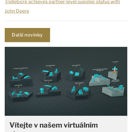
Trelleborg achieves partner-level supplier status with
John Deere
Další novinky
Vítejte v našem virtuálním