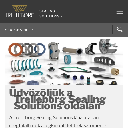
SEALING
SOLUTIONS
Üdvözöljük a
Trelleborg Sealing
Solutions oldalán
A Trelleborg Sealing Solutions kínálatában
megtalálhatók a legkülönfélébb elasztomer O-