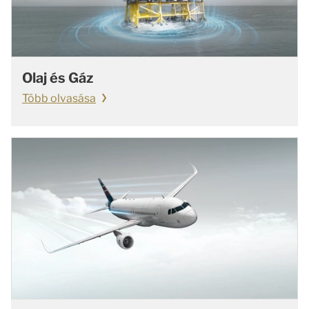
Olaj és Gáz
Több olvasása