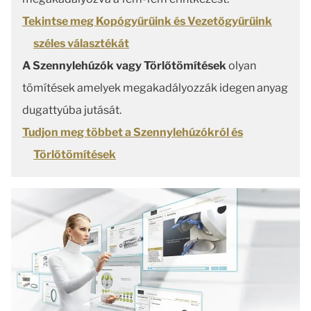
Tekintse meg Kopógyűrűink és Vezetőgyűrűink
széles választékát
A Szennylehúzók vagy Törlőtömítések
olyan
tömítések amelyek megakadályozzák idegen anyag
dugattyúba jutását.
Tudjon meg többet a Szennylehúzókról és
Törlőtömítések