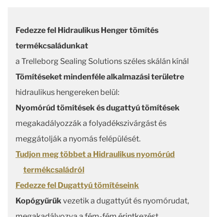
Fedezze fel Hidraulikus Henger tömítés
termékcsaládunkat
a Trelleborg Sealing Solutions széles skálán kínál
Tömítéseket mindenféle alkalmazási területre
hidraulikus hengereken belül:
Nyomórúd tömítések és dugattyú tömítések
megakadályozzák a folyadékszivárgást és
meggátolják a nyomás felépülését.
Tudjon meg többet a Hidraulikus nyomórúd
termékcsaládról
Fedezze fel Dugattyú tömítéseink
Kopógyűrűk
vezetik a dugattyút és nyomórudat,
megakadályozva a fém-fém érintkezést.