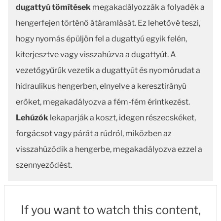
dugattyú tömítések
megakadályozzák a folyadék a
hengerfejen történő átáramlását. Ez lehetővé teszi,
hogy nyomás épüljön fel a dugattyú egyik felén,
kiterjesztve vagy visszahúzva a dugattyút. A
vezetőgyűrűk vezetik a dugattyút és nyomórudat a
hidraulikus hengerben, elnyelve a keresztirányú
erőket, megakadályozva a fém-fém érintkezést.
Lehúzók
lekaparják a koszt, idegen részecskéket,
forgácsot vagy párát a rúdról, miközben az
visszahúzódik a hengerbe, megakadályozva ezzel a
szennyeződést.
If you want to watch this content,