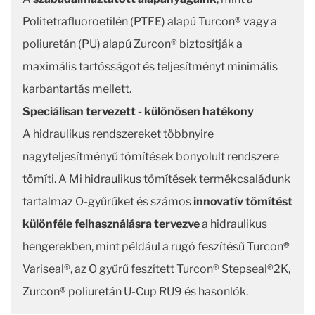
Politetrafluoroetilén (PTFE) alapú Turcon® vagy a
poliuretán (PU) alapú Zurcon® biztosítják a
maximális tartósságot és teljesítményt minimális
karbantartás mellett.
Speciálisan tervezett - különösen hatékony
A hidraulikus rendszereket többnyire
nagyteljesítményű tömítések bonyolult rendszere
tömíti. A Mi hidraulikus tömítések termékcsaládunk
tartalmaz O-gyűrűket és számos
innovatív tömítést
különféle felhasználásra tervezve
a hidraulikus
hengerekben, mint például a rugó feszítésű Turcon®
Variseal®, az O gyűrű feszített Turcon® Stepseal®2K,
Zurcon® poliuretán U-Cup RU9 és hasonlók.