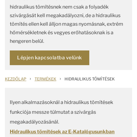
hidraulikus tömítésnek nem csak a folyadék
szivárgását kell megakadályozni, de a hidraulikus
tömítés ellen kell álljon magas nyomásnak, extrém
hőmérsékletnek és vegyes erőhatásoknak is a
hengeren belül.
Lépjen kapcsolatba velünk
›
›
KEZDŐLAP
TERMÉKEK
HIDRAULIKUS TÖMÍTÉSEK
Ilyen alkalmazásoknál a hidraulikus tömítések
funkciója messze túlmutat a szivárgás
megakadályozásánál.
Hidraulikus tömítések az E-Katalógusunkban