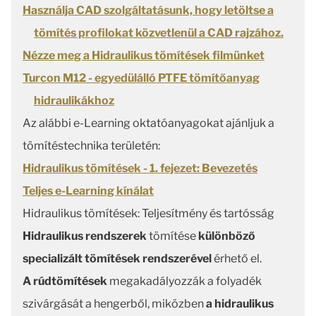
Használja CAD szolgáltatásunk, hogy letöltse a
tömítés profilokat közvetlenül a CAD rajzához.
Nézze meg a Hidraulikus tömítések filmünket
Turcon M12 - egyedülálló PTFE tömítőanyag
hidraulikákhoz
Az alábbi e-Learning oktatóanyagokat ajánljuk a
tömítéstechnika területén:
Hidraulikus tömítések - 1. fejezet: Bevezetés
Teljes e-Learning kínálat
Hidraulikus tömítések: Teljesítmény és tartósság
Hidraulikus rendszerek
tömítése
különböző
specializált tömítések rendszerével
érhető el.
A rúdtömítések
megakadályozzák a folyadék
szivárgását a hengerből, miközben
a hidraulikus