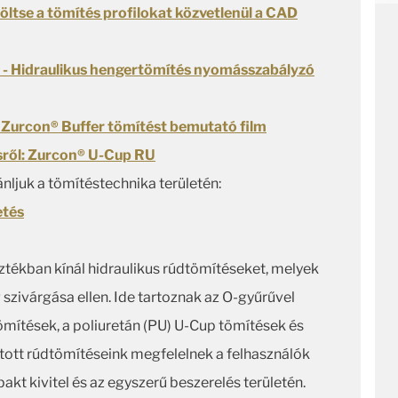
öltse a tömítés profilokat közvetlenül a CAD
 - Hidraulikus hengertömítés nyomásszabályzó
urcon® Buffer tömítést bemutató film
ésről: Zurcon® U-Cup RU
nljuk a tömítéstechnika területén:
etés
sztékban kínál hidraulikus rúdtömítéseket, melyek
 szivárgása ellen. Ide tartoznak az O-gyűrűvel
tömítések, a poliuretán (PU) U-Cup tömítések és
tt rúdtömítéseink megfelelnek a felhasználók
akt kivitel és az egyszerű beszerelés területén.