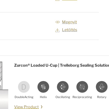
Megnyit
Letöltés
Zurcon® Loaded U-Cup | Trelleborg Sealing Solutio
DoubleActing
Helix
Oscillating
Reciprocating
Rotary
View Product