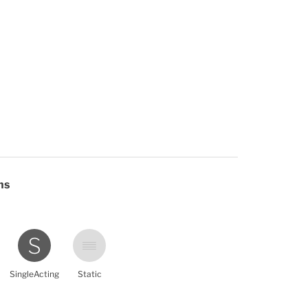
ns
SingleActing
Static