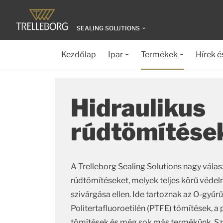
SEALING SOLUTIONS
Kezdőlap
Ipar
Termékek
Hírek é
Hidraulikus
rúdtömítése
A Trelleborg Sealing Solutions nagy válas
rúdtömítéseket, melyek teljes körű védel
szivárgása ellen. Ide tartoznak az O-gyűrű
Politertafluoroetilén (PTFE) tömítések, a
tömítések és még sok más termékünk. S