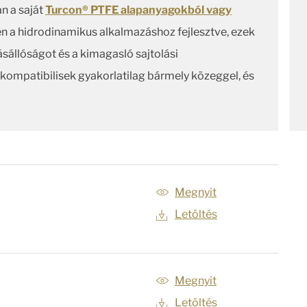
an a saját
Turcon® PTFE alapanyagokból vagy
ten a hidrodinamikus alkalmazáshoz fejlesztve, ezek
ásállóságot és a kimagasló sajtolási
 kompatibilisek gyakorlatilag bármely közeggel, és
Megnyit
Letöltés
Megnyit
Letöltés