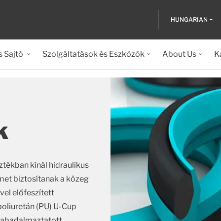
HUNGARIAN
s Sajtó
Szolgáltatások és Eszközök
About Us
K
k
ztékban kínál hidraulikus
met biztosítanak a közeg
vel előfeszített
 poliuretán (PU) U-Cup
zabadalmaztatott