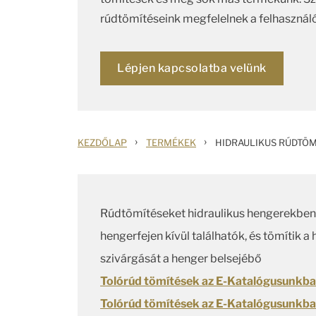
rúdtömítéseink megfelelnek a felhasználó
Lépjen kapcsolatba velünk
›
›
KEZDŐLAP
TERMÉKEK
HIDRAULIKUS RÚDTÖM
Rúdtömítéseket hidraulikus hengerekben
hengerfejen kívül találhatók, és tömítik
szivárgását a henger belsejébő
Tolórúd tömítések az E-Katalógusunkba
Tolórúd tömítések az E-Katalógusunkba