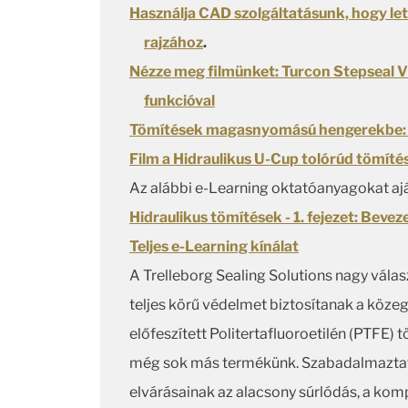
Használja CAD szolgáltatásunk, hogy let
rajzához
.
Nézze meg filmünket: Turcon Stepseal V
funkcióval
Tömítések magasnyomású hengerekbe: Z
Film a Hidraulikus U-Cup tolórúd tömít
Az alábbi e-Learning oktatóanyagokat ajá
Hidraulikus tömítések - 1. fejezet: Bevez
Teljes e-Learning kínálat
A Trelleborg Sealing Solutions nagy vála
teljes körű védelmet biztosítanak a közeg
előfeszített Politertafluoroetilén (PTFE) 
még sok más termékünk. Szabadalmaztato
elvárásainak az alacsony súrlódás, a komp