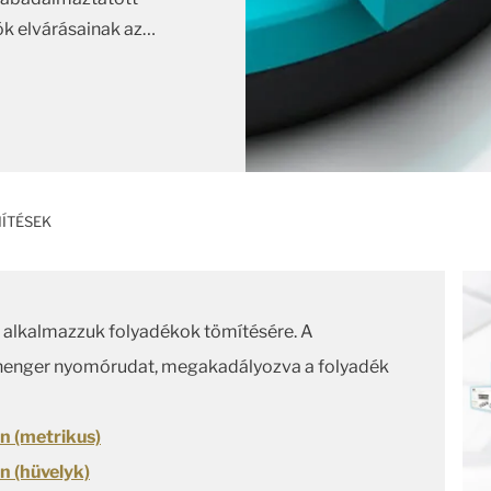
k elvárásainak az
…
ÍTÉSEK
 alkalmazzuk folyadékok tömítésére. A
 a henger nyomórudat, megakadályozva a folyadék
n (metrikus)
n (hüvelyk)