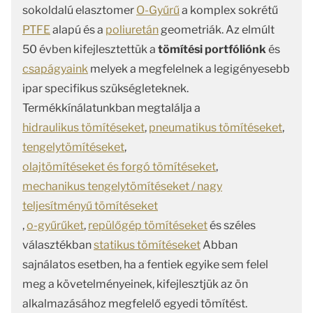
sokoldalú elasztomer
O-Gyűrű
a komplex sokrétű
PTFE
alapú és a
poliuretán
geometriák. Az elmúlt
50 évben kifejlesztettük a
tömítési portfóliónk
és
csapágyaink
melyek a megfelelnek a legigényesebb
ipar specifikus szükségleteknek.
Termékkínálatunkban megtalálja a
hidraulikus tömítéseket
,
pneumatikus tömítéseket
,
tengelytömítéseket
,
olajtömítéseket és forgó tömítéseket
,
mechanikus tengelytömítéseket / nagy
teljesítményű tömítéseket
,
o-gyűrűket
,
repülőgép tömítéseket
és széles
választékban
statikus tömítéseket
Abban
sajnálatos esetben, ha a fentiek egyike sem felel
meg a követelményeinek, kifejlesztjük az ön
alkalmazásához megfelelő egyedi tömítést.