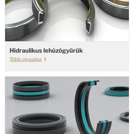
Hidraulikus lehúzógyűrűk
Több olvasása