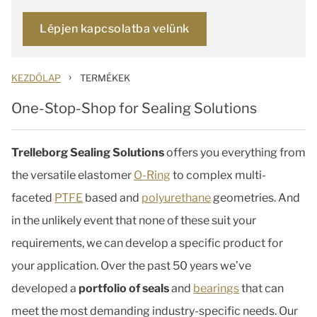
Lépjen kapcsolatba velünk
›
KEZDŐLAP
TERMÉKEK
One-Stop-Shop for Sealing Solutions
Trelleborg Sealing Solutions
offers you everything from
the versatile elastomer
O-Ring
to complex multi-
faceted
PTFE
based and
polyurethane
geometries. And
in the unlikely event that none of these suit your
requirements, we can develop a specific product for
your application. Over the past 50 years we’ve
developed a
portfolio of seals
and
bearings
that can
meet the most demanding industry-specific needs. Our