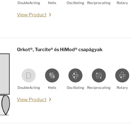
DoubleActing
Helix
Oscillating
Reciprocating
Rotary
View Product
Orkot®, Turcite® és HiMod® csapágyak
DoubleActing
Helix
Oscillating
Reciprocating
Rotary
View Product