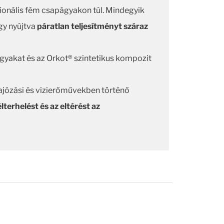
cionális fém csapágyakon túl. Mindegyik
így nyújtva
páratlan teljesítményt száraz
gyakat és az Orkot® szintetikus kompozit
 hajózási és vizierőművekben történő
élterhelést és az eltérést az