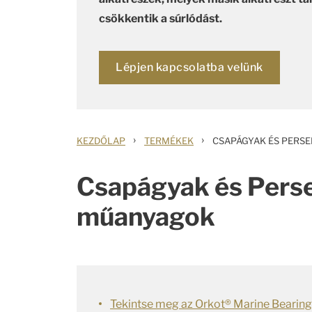
csökkentik a súrlódást.
Lépjen kapcsolatba velünk
›
›
KEZDŐLAP
TERMÉKEK
CSAPÁGYAK ÉS PERSE
Csapágyak és Perse
műanyagok
Tekintse meg az Orkot® Marine Bearin