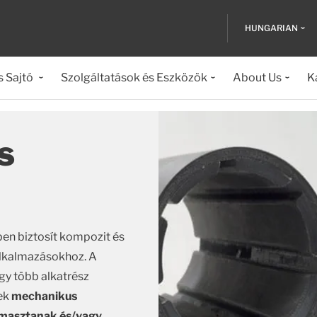
HUNGARIAN
s Sajtó
Szolgáltatások és Eszközök
About Us
K
s
ben biztosít kompozit és
alkalmazásokhoz. A
gy több alkatrész
zek
mechanikus
ámasztanak és/vagy