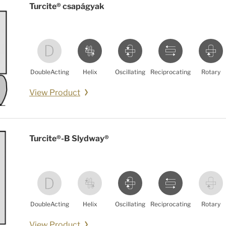
Turcite® csapágyak
DoubleActing
Helix
Oscillating
Reciprocating
Rotary
View Product
Turcite®-B Slydway®
DoubleActing
Helix
Oscillating
Reciprocating
Rotary
View Product