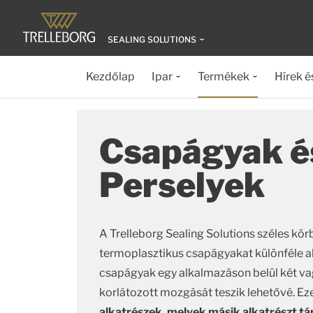
SEALING SOLUTIONS
Kezdőlap
Ipar
Termékek
Hírek é
Csapágyak é
Perselyek
A Trelleborg Sealing Solutions széles kör
termoplasztikus csapágyakat különféle 
csapágyak egy alkalmazáson belül két va
korlátozott mozgását teszik lehetővé. E
alkatrészek, melyek másik alkatrészt t