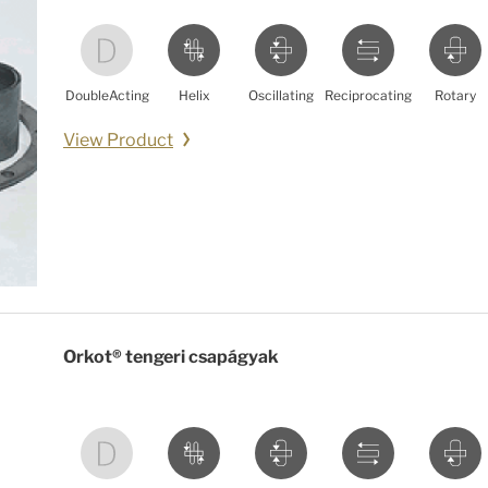
DoubleActing
Helix
Oscillating
Reciprocating
Rotary
View Product
Orkot® tengeri csapágyak