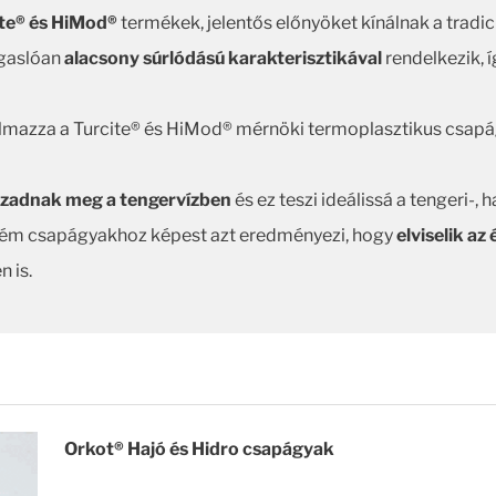
ite® és HiMod®
termékek, jelentős előnyöket kínálnak a tradi
gaslóan
alacsony súrlódású karakterisztikával
rendelkezik, 
almazza a Turcite® és HiMod® mérnöki termoplasztikus csapá
zadnak meg a tengervízben
és ez teszi ideálissá a tengeri-,
ém csapágyakhoz képest azt eredményezi, hogy
elviselik az 
 is.
Orkot® Hajó és Hidro csapágyak