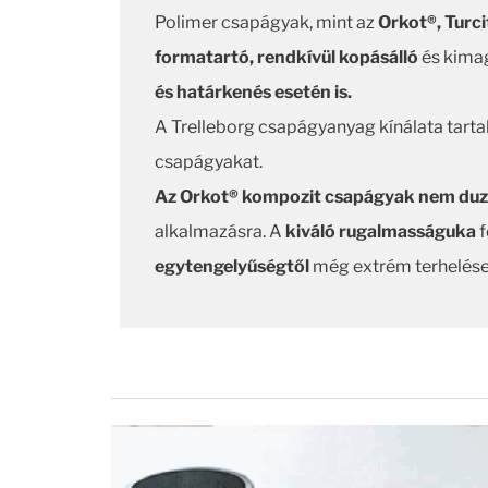
Polimer csapágyak, mint az
Orkot®, Turc
formatartó, rendkívül kopásálló
és kima
és határkenés esetén is.
A Trelleborg csapágyanyag kínálata tart
csapágyakat.
Az Orkot® kompozit csapágyak nem duz
alkalmazásra. A
kiváló rugalmasságuka
f
egytengelyűségtől
még extrém terhelésen