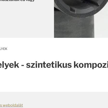
LYEK
lyek - szintetikus kompoz
gs weboldalát