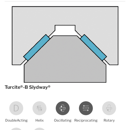
Turcite®-B Slydway®
DoubleActing
Helix
Oscillating
Reciprocating
Rotary