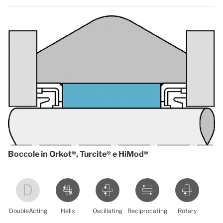
Boccole in Orkot®, Turcite® e HiMod®
DoubleActing
Helix
Oscillating
Reciprocating
Rotary