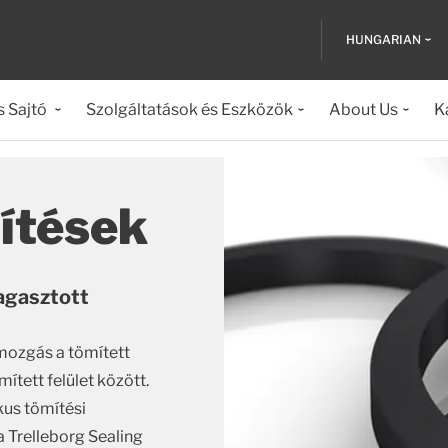
HUNGARIAN
s Sajtó
Szolgáltatások és Eszközök
About Us
K
ítések
ragasztott
mozgás a tömített
mített felület között.
kus tömítési
a Trelleborg Sealing