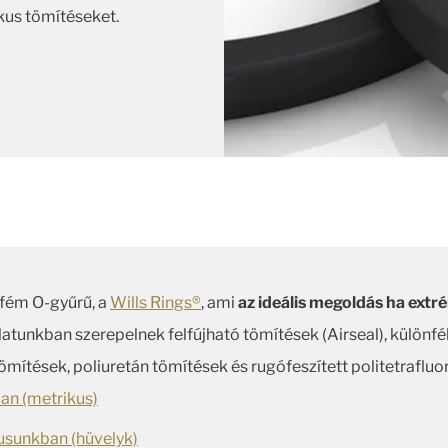
ikus tömítéseket.
 fém O-gyűrű, a
Wills Rings®
, ami
az ideális megoldás ha ext
latunkban szerepelnek felfújható tömítések (Airseal), különfé
mítések, poliuretán tömítések és rugófeszített politetrafluo
an (metrikus)
usunkban (hüvelyk)