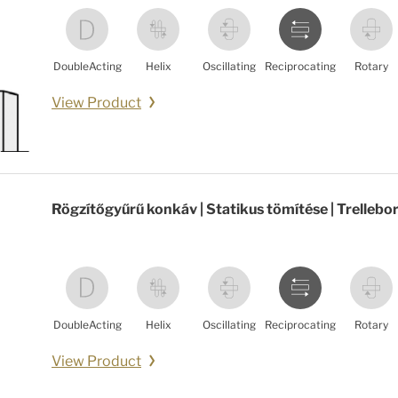
DoubleActing
Helix
Oscillating
Reciprocating
Rotary
View Product
Rögzítőgyűrű konkáv | Statikus tömítése | Trellebo
DoubleActing
Helix
Oscillating
Reciprocating
Rotary
View Product