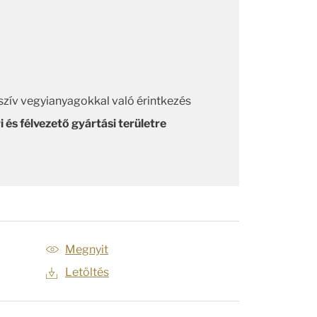
szív vegyianyagokkal való érintkezés
i és félvezető gyártási területre
Megnyit
Letöltés