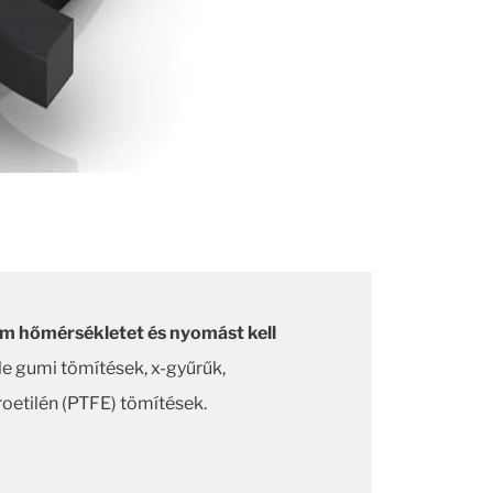
rém hőmérsékletet és nyomást kell
le gumi tömítések, x-gyűrűk,
roetilén (PTFE) tömítések.