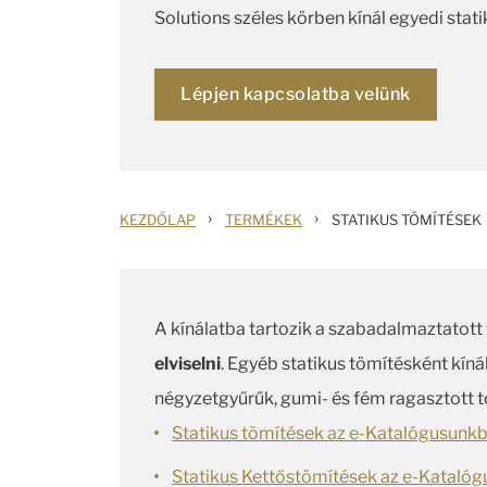
Solutions széles körben kínál egyedi stat
Lépjen kapcsolatba velünk
›
›
KEZDŐLAP
TERMÉKEK
STATIKUS TÖMÍTÉSEK
A kínálatba tartozik a szabadalmaztatott
elviselni
. Egyéb statikus tömítésként kíná
négyzetgyűrűk, gumi- és fém ragasztott tö
Statikus tömítések az e-Katalógusunkb
Statikus Kettőstömítések az e-Katalóg