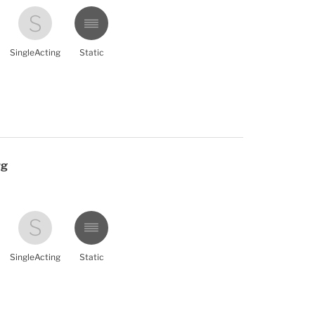
SingleActing
Static
rg
SingleActing
Static