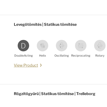
Levegőtömítés | Statikus tömítése
DoubleActing
Helix
Oscillating
Reciprocating
Rotary
View Product
Rögzítőgyűrű | Statikus tömítése | Trelleborg