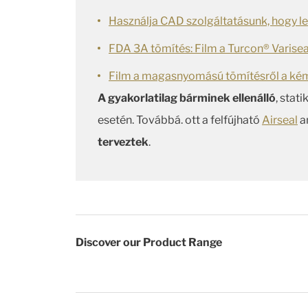
Használja CAD szolgáltatásunk, hogy let
FDA 3A tömítés: Film a Turcon® Varisea
Film a magasnyomású tömítésről a kémi
A gyakorlatilag bárminek ellenálló
, stat
esetén. Továbbá. ott a felfújható
Airseal
a
terveztek
.
Discover our Product Range