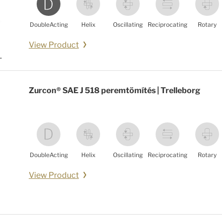
DoubleActing
Helix
Oscillating
Reciprocating
Rotary
View Product
Zurcon® SAE J 518 peremtömítés | Trelleborg
DoubleActing
Helix
Oscillating
Reciprocating
Rotary
View Product