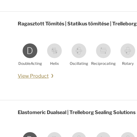
Ragasztott Tömítés | Statikus tömítése | Trelleborg
DoubleActing
Helix
Oscillating
Reciprocating
Rotary
View Product
Elastomeric Dualseal | Trelleborg Sealing Solutions