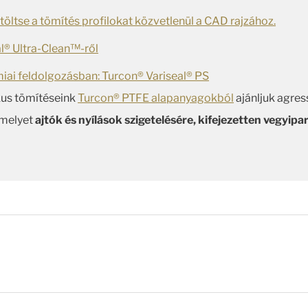
öltse a tömítés profilokat közvetlenül a CAD rajzához.
l® Ultra-Clean™-ről
ai feldolgozásban: Turcon® Variseal® PS
ikus tömítéseink
Turcon® PTFE alapanyagokból
ajánljuk agres
melyet
ajtók és nyílások szigetelésére, kifejezetten vegyipar