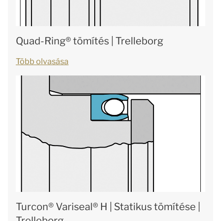
Quad-Ring® tömítés | Trelleborg
Több olvasása
Turcon® Variseal® H | Statikus tömítése |
Trelleborg