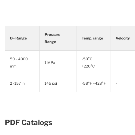
Pressure
Ø - Range
Temp. range
Velocity
Range
50 - 4000
-50°C
1 MPa
-
mm
+220°C
2 -157 in
145 psi
-58°F +428°F
-
PDF Catalogs