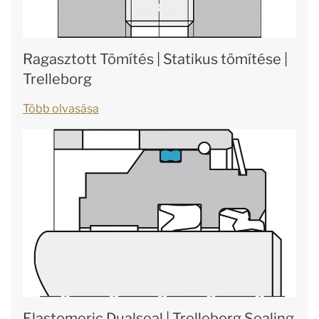
Ragasztott Tömítés | Statikus tömítése |
Trelleborg
Több olvasása
Elastomeric Dualseal | Trelleborg Sealing