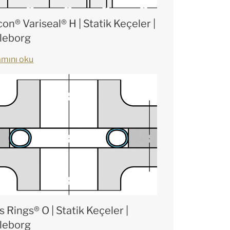
on® Variseal® H | Statik Keçeler |
lleborg
mını oku
s Rings® O | Statik Keçeler |
lleborg