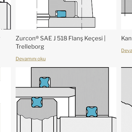
g
Zurcon® SAE J 518 Flanş Keçesi |
Kant
Trelleborg
Deva
Devamını oku