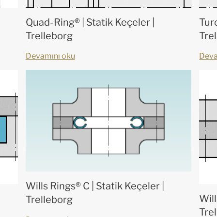
Quad-Ring® | Statik Keçeler |
Turc
Trelleborg
Tre
Devamını oku
Deva
Wills Rings® C | Statik Keçeler |
Will
Trelleborg
Tre