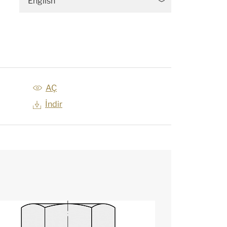
English
AÇ
İndir