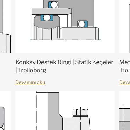
Konkav Destek Ringi | Statik Keçeler
Met
| Trelleborg
Tre
Devamını oku
Deva