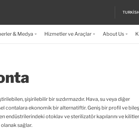
TURKIS
erler & Medya
Hizmetler ve Araçlar
About Us
K
Conta
irilebilen, şişirilebilir bir sızdırmazdır. Hava, su veya diğer
l contalara ekonomik bir alternatiftir. Geniş bir profil ve bile
n endüstrilerindeki otoklav ve sterilizatör kapılarını ve kilitler
 olanak sağlar.