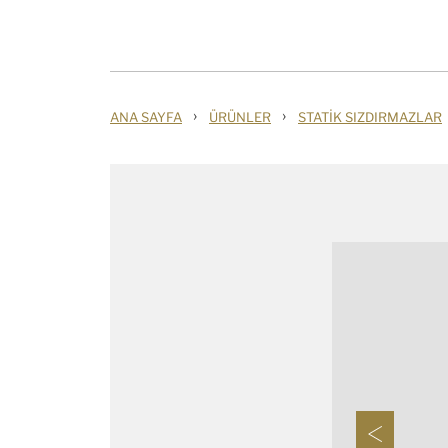
›
›
ANA SAYFA
ÜRÜNLER
STATIK SIZDIRMAZLAR