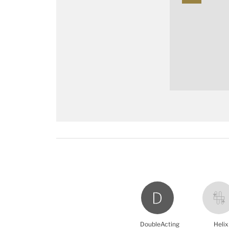
DoubleActing
Helix