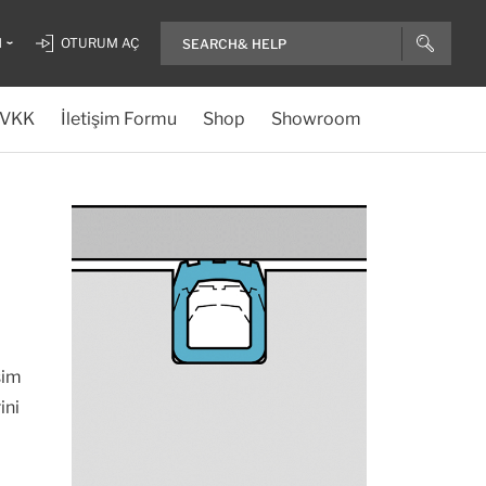
H
OTURUM AÇ
VKK
İletişim Formu
Shop
Showroom
şim
ini