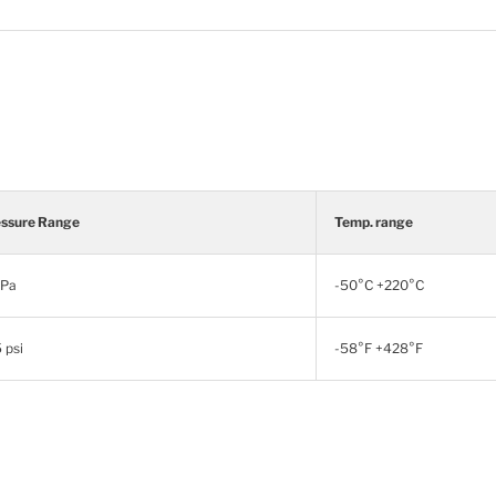
ssure Range
Temp. range
MPa
-50°C +220°C
 psi
-58°F +428°F