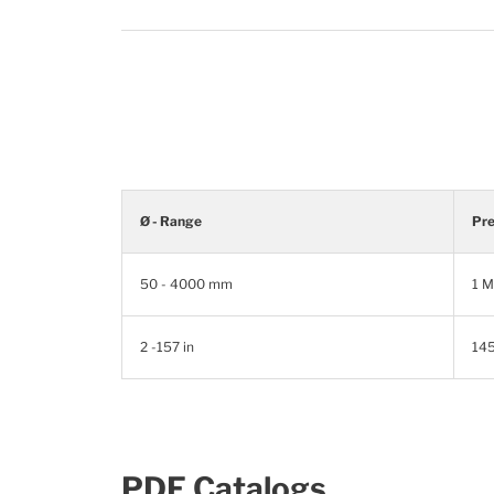
Ø - Range
Pre
50 - 4000 mm
1 
2 -157 in
145
PDF Catalogs