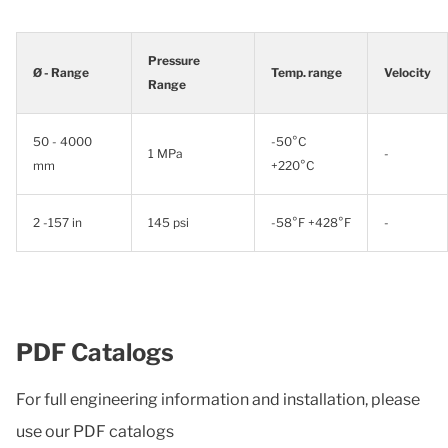
Pressure
Ø - Range
Temp. range
Velocity
Range
50 - 4000
-50°C
1 MPa
-
mm
+220°C
2 -157 in
145 psi
-58°F +428°F
-
PDF Catalogs
For full engineering information and installation, please
use our PDF catalogs