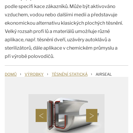
podle specifi kace zákazníků. Může být aktivováno
vzduchem, vodou nebo dalšími medii a představuje
ekonomickou alternativu klasických plochých těsnění.
Velký rozsah profi lů a materiálů umožňuje různé
aplikace, např. těsnění dveří, uzávěry autoklávů a
sterilizátorů, dále aplikace v chemickém průmyslu a
při výrobě polovodičů.
›
›
›
DOMŮ
VÝROBKY
TĚSNĚNÍ STATICKÁ
AIRSEAL