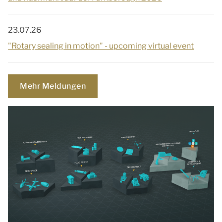
23.07.26
"Rotary sealing in motion" - upcoming virtual event
Mehr Meldungen