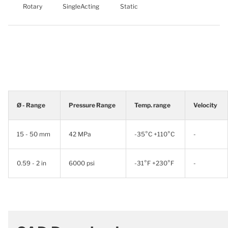
Rotary
SingleActing
Static
Ø - Range
Pressure Range
Temp. range
Velocity
15 - 50 mm
42 MPa
-35°C +110°C
-
0.59 - 2 in
6000 psi
-31°F +230°F
-