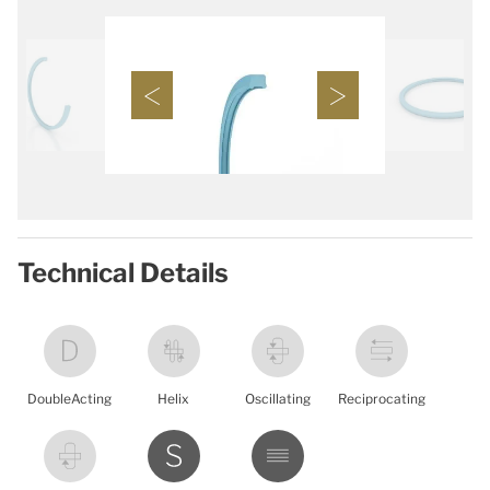
Technical Details
DoubleActing
Helix
Oscillating
Reciprocating