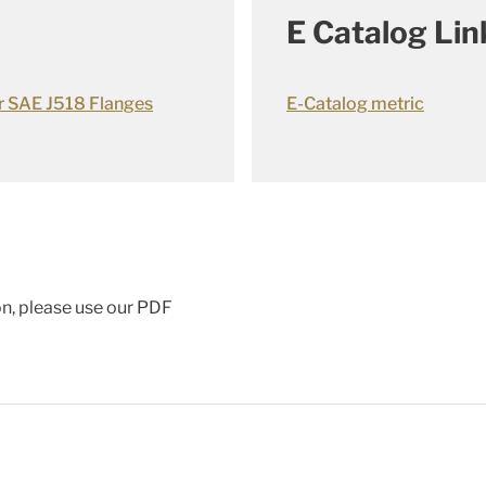
E Catalog Lin
or SAE J518 Flanges
E-Catalog metric
ion, please use our PDF