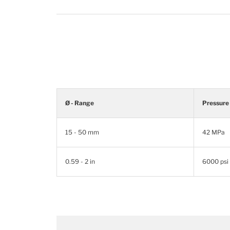
Ø - Range
Pressure
15 - 50 mm
42 MPa
0.59 - 2 in
6000 psi