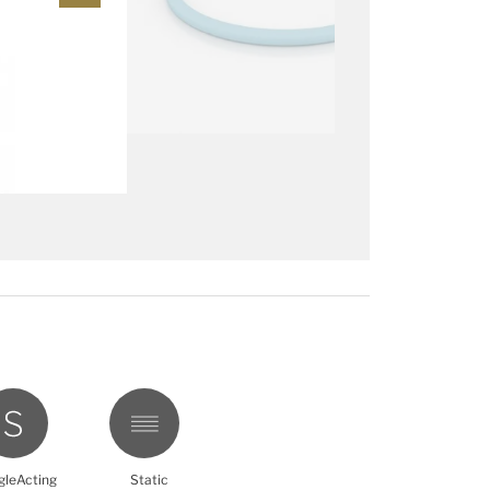
gleActing
Static