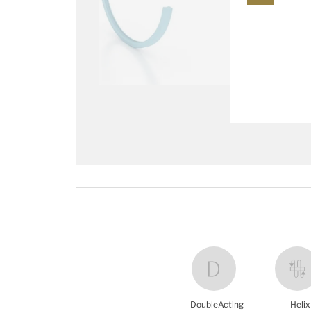
DoubleActing
Helix