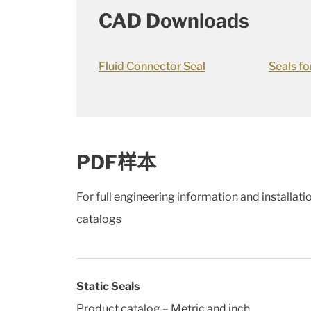
CAD Downloads
Fluid Connector Seal
Seals f
PDF样本
For full engineering information and installat
catalogs
Static Seals
Product catalog – Metric and inch