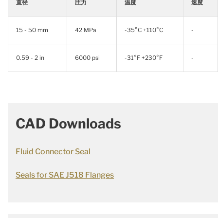
直径
圧力
温度
速度
15 - 50 mm
42 MPa
-35°C +110°C
-
0.59 - 2 in
6000 psi
-31°F +230°F
-
CAD Downloads
Fluid Connector Seal
Seals for SAE J518 Flanges