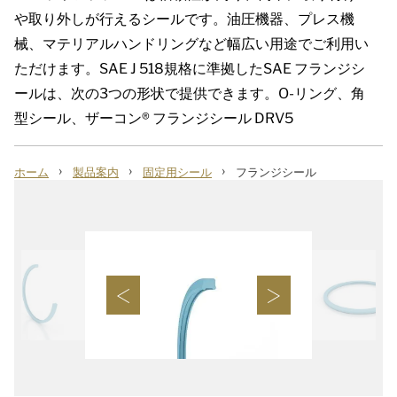
や取り外しが行えるシールです。油圧機器、プレス機
械、マテリアルハンドリングなど幅広い用途でご利用い
ただけます。
SAE J 518
規格に準拠した
SAE
フランジシ
ールは、次の
3
つの
形状で提供できます。
O-
リング、角
型シール、ザーコン
®
フランジシール
DRV5
›
›
›
ホーム
製品案内
固定用シール
フランジシール