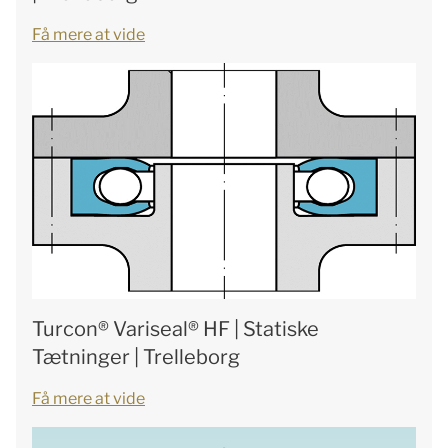
Få mere at vide
Turcon® Variseal® HF | Statiske
Tætninger | Trelleborg
Få mere at vide