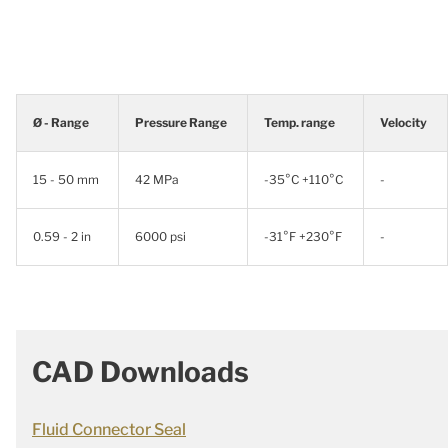
Ø - Range
Pressure Range
Temp. range
Velocity
15 - 50 mm
42 MPa
-35°C +110°C
-
0.59 - 2 in
6000 psi
-31°F +230°F
-
CAD Downloads
Fluid Connector Seal