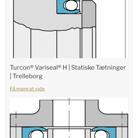
Turcon® Variseal® H | Statiske Tætninger
| Trelleborg
Få mere at vide