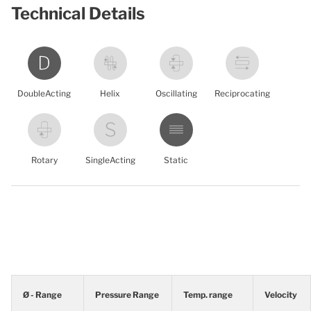
Technical Details
DoubleActing
Helix
Oscillating
Reciprocating
Rotary
SingleActing
Static
Ø - Range
Pressure Range
Temp. range
Velocity