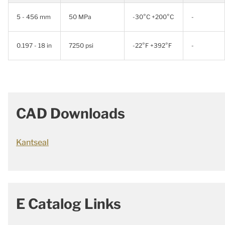
5 - 456 mm
50 MPa
-30°C +200°C
-
0.197 - 18 in
7250 psi
-22°F +392°F
-
CAD Downloads
Kantseal
E Catalog Links