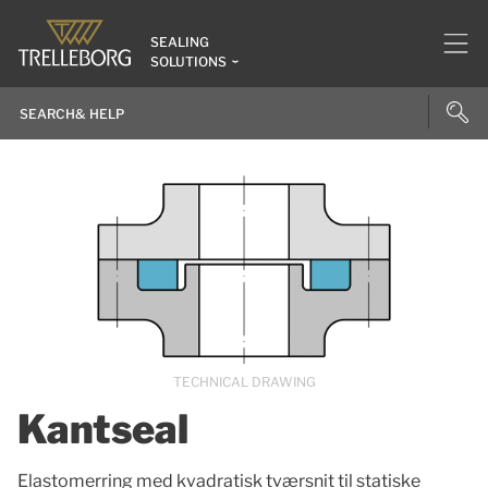
SEALING
SOLUTIONS
TECHNICAL DRAWING
Kantseal
Elastomerring med kvadratisk tværsnit til statiske