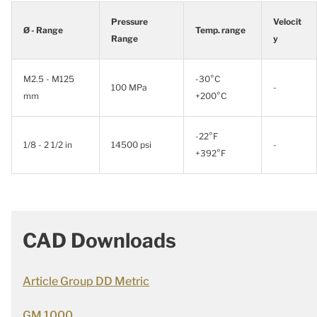
Pressure
Velocit
Ø - Range
Temp. range
Range
y
M2.5 - M125
-30°C
100 MPa
-
mm
+200°C
-22°F
1/8 - 2 1/2 in
14500 psi
-
+392°F
CAD Downloads
Article Group DD Metric
GM 1000