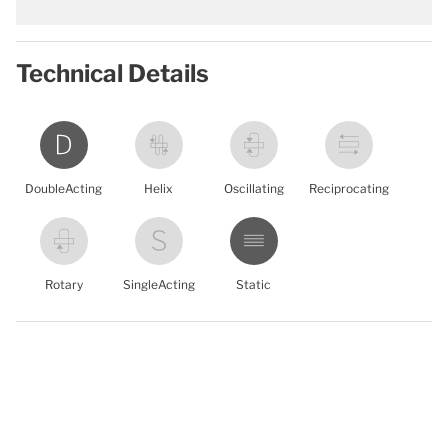
Technical Details
DoubleActing
Helix
Oscillating
Reciprocating
Rotary
SingleActing
Static