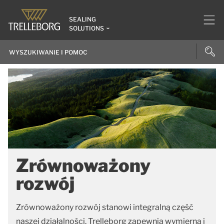
SEALING
SOLUTIONS
Zrównoważony
rozwój
Zrównoważony rozwój stanowi integralną część
naszej działalności. Trelleborg zapewnia wymierną i