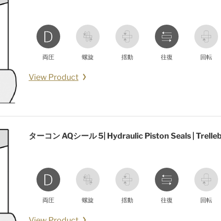
両圧
螺旋
揺動
往復
回転
View Product
ターコン AQシール 5| Hydraulic Piston Seals | Trelle
両圧
螺旋
揺動
往復
回転
View Product