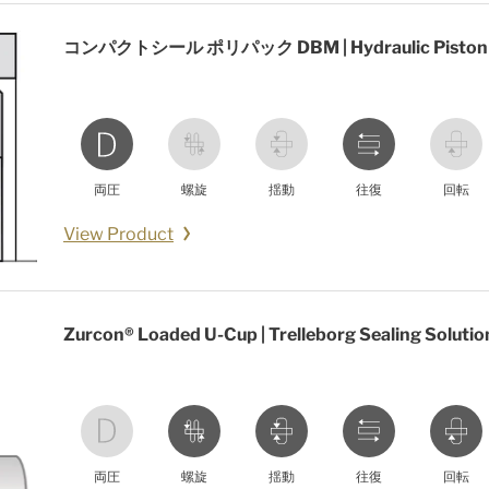
コンパクトシール ポリパック DBM | Hydraulic Piston Sea
両圧
螺旋
揺動
往復
回転
View Product
Zurcon® Loaded U-Cup | Trelleborg Sealing Solutio
両圧
螺旋
揺動
往復
回転