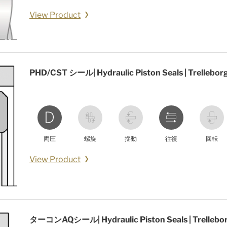
View Product
PHD/CST シール| Hydraulic Piston Seals | Trellebor
両圧
螺旋
揺動
往復
回転
View Product
ターコンAQシール| Hydraulic Piston Seals | Trellebo