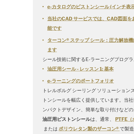
e-カタログのピストンシール (インチ表示
当社のCAD サービスでは、CAD図面
能です
ターコン® ステップ シール：圧力解放
ます
シール技術に関するE-ラーニングプログラ
油圧用シール - レッスン 1: 基本
e-ラーニングのポートフォリオ
トレルボルグ シーリング ソリューショ
トンシールを幅広く提供しています。当社
ンパクトデザイン、簡単な取り付けなどの
油圧用ピストンシール
は、通常、
PTFE
または
ポリウレタン製のザーコン®
で製造