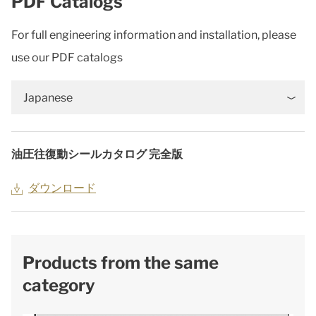
PDF Catalogs
For full engineering information and installation, please
use our PDF catalogs
Japanese
油圧往復動シールカタログ 完全版
ダウンロード
Products from the same
category