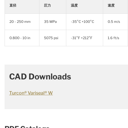
直径
圧力
温度
速度
20 - 250 mm
35 MPa
-35°C +100°C
0.5 m/s
0.800 - 10 in
5075 psi
-31°F +212°F
1.6 ft/s
CAD Downloads
Turcon® Variseal® W