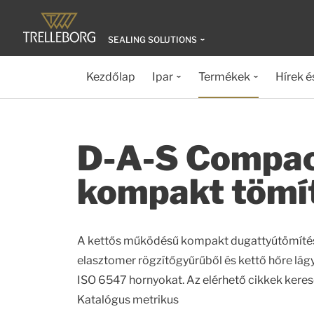
SEALING SOLUTIONS
Kezdőlap
Ipar
Termékek
Hírek é
D-A-S Compac
kompakt tömí
A kettős működésű kompakt dugattyútömítés
elasztomer rögzítőgyűrűből és kettő hőre lágy
ISO 6547 hornyokat. Az elérhető cikkek keresé
Katalógus metrikus