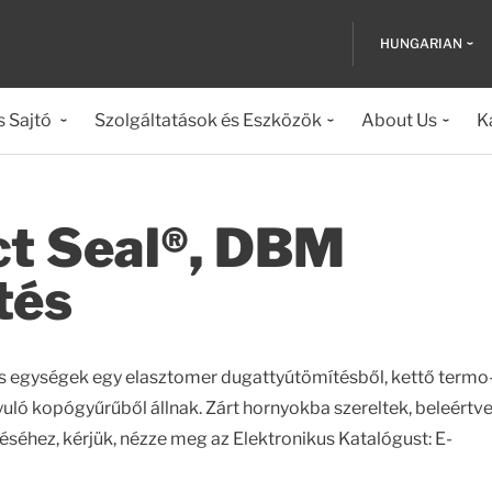
HUNGARIAN
s Sajtó
Szolgáltatások és Eszközök
About Us
K
t Seal®, DBM
tés
 egységek egy elasztomer dugattyútömítésből, kettő termo
uló kopógyűrűből állnak. Zárt hornyokba szereltek, beleértve
séhez, kérjük, nézze meg az Elektronikus Katalógust: E-