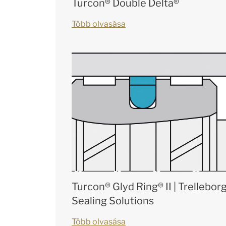
Turcon® Double Delta®
Több olvasása
Turcon® Glyd Ring® II | Trellebor
Sealing Solutions
Több olvasása