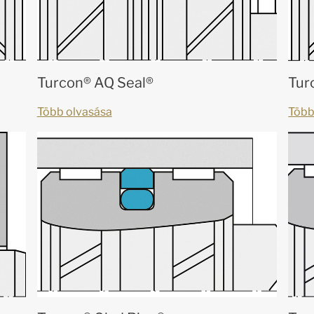
Turcon® AQ Seal®
Tur
Több olvasása
Több