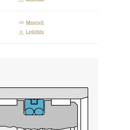
Megnyit
Letöltés