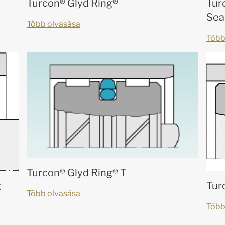
Turcon® Glyd Ring®
Tur
Sea
Több olvasása
Több
Turcon® Glyd Ring® T
g
Tur
Több olvasása
Több