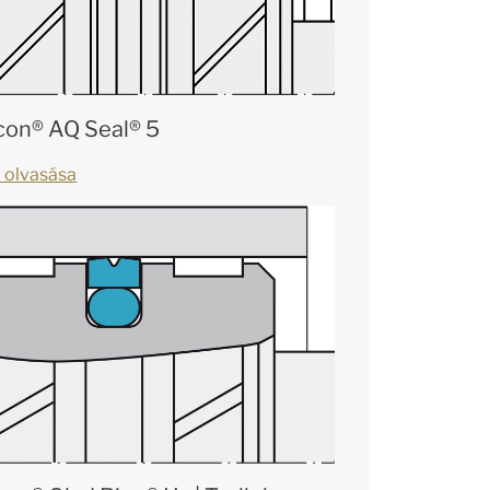
con® AQ Seal® 5
 olvasása