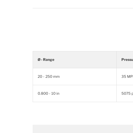
Ø - Range
Press
20 - 250 mm
35 MP
0.800 - 10 in
5075 p