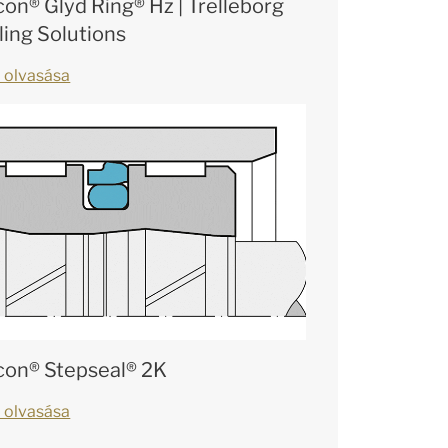
con® Glyd Ring® Hz | Trelleborg
ling Solutions
 olvasása
con® Stepseal® 2K
 olvasása