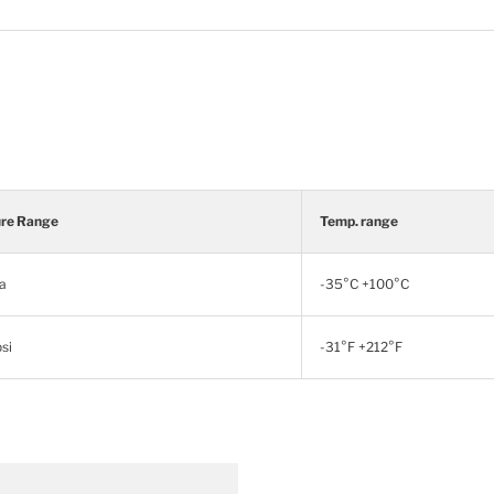
ure Range
Temp. range
a
-35°C +100°C
si
-31°F +212°F