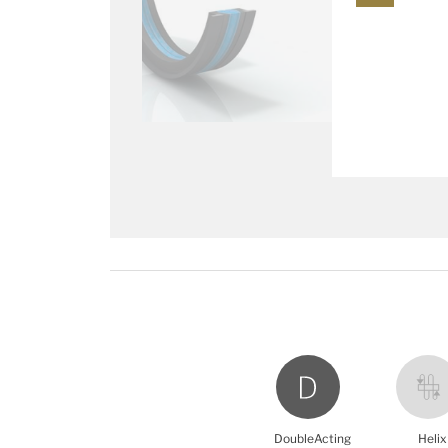
DoubleActing
Helix