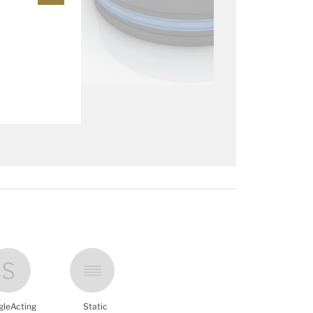
gleActing
Static