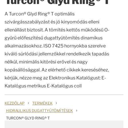
Turcon® Glyd Ring® T
A Turcon® Glyd Ring® T optimális
szivárgásszabályzást és jó kinyomódás elleni
ellenállást biztosít. A tömítés kettős működésű O-
gyűrű előfeszítésű dugattyútömítés dinamikus
alkalmazásokhoz. ISO 7425 hornyokba szerelve
kiváló súrlódási jellemzőkkel rendelkezik tapadás
nélkül, minimális kitörési erővel és nagy
kopásállósággal. Az elérhető cikkek kereséséhez,
kérjük, nézze meg az Elektronikus Katalógust: E-
Katalógus metrikus E-Katalógus coll
›
›
KEZDŐLAP
TERMÉKEK
›
HIDRAULIKUS DUGATTYÚTÖMÍTÉSEK
TURCON® GLYD RING® T