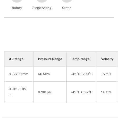
Rotary
SingleActing
Static
Ø - Range
Pressure Range
Temp. range
Velocity
8 - 2700 mm
60 MPa
-45°C +200°C
15 m/s
0.315 - 105
8700 psi
-49°F +392°F
50 ft/s
in