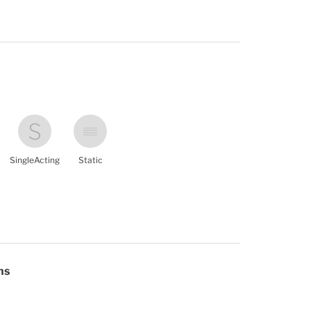
SingleActing
Static
ns