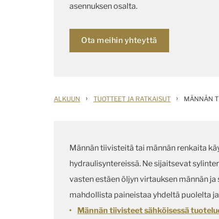
asennuksen osalta.
Ota meihin yhteyttä
›
›
ALKUUN
TUOTTEET JA RATKAISUT
MÄNNÄN TI
Männän tiivisteitä tai männän renkaita kä
hydraulisyntereissä. Ne sijaitsevat sylinte
vasten estäen öljyn virtauksen männän ja 
mahdollista paineistaa yhdeltä puolelta ja 
Männän tiivisteet sähköisessä tuotel