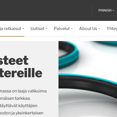
FINNISH
ja ratkaisut
Uutiset
Palvelut
About Us
Yhte
steet
tereille
massa on laaja valikoima
immäisen tarkkaa.
 täyttävät käyttäjien
odon ja yksinkertaisen