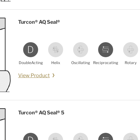
Turcon® AQ Seal®
DoubleActing
Helix
Oscillating
Reciprocating
Rotary
View Product
Turcon® AQ Seal® 5