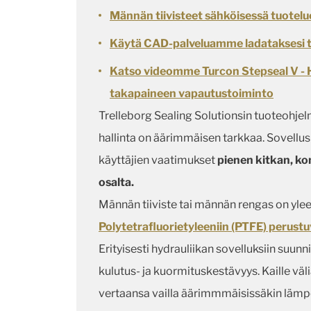
Männän tiivisteet sähköisessä tuotel
Käytä CAD-palveluamme ladataksesi tii
Katso videomme Turcon Stepseal V - Hy
takapaineen vapautustoiminto
Trelleborg Sealing Solutionsin tuoteohjelm
hallinta on äärimmäisen tarkkaa. Sovellusk
käyttäjien vaatimukset
pienen kitkan, k
osalta.
Männän tiiviste tai männän rengas on yl
Polytetrafluorietyleeniin (PTFE) perustu
Erityisesti hydrauliikan sovelluksiin suunn
kulutus- ja kuormituskestävyys. Kaille väl
vertaansa vailla äärimmmäisissäkin lämpö