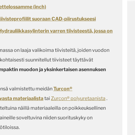
uettelossamme (inch)
visteprofiilit suoraan CAD-piirustukseesi
drauliikkasylinterin varren tiivisteestä, jossa on
assa on laaja valikoima tiivisteitä, joiden vuodon
ohtaisesti suunnitellut tiivisteet täyttävät
ompaktin muodon ja yksinkertaisen asennuksen
eensä valmistettu meidän
Turcon®
vasta materiaalista
tai
Zurcon® polyuretaanista
.
iteltuina näillä materiaaleilla on poikkeuksellinen
iaineille soveltuvina niiden suorituskyky on
tiloissa.