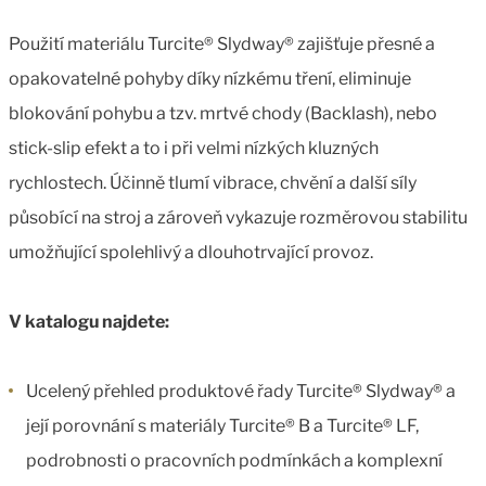
Použití materiálu Turcite® Slydway® zajišťuje přesné a
opakovatelné pohyby díky nízkému tření, eliminuje
blokování pohybu a tzv. mrtvé chody (Backlash), nebo
stick-slip efekt a to i při velmi nízkých kluzných
rychlostech. Účinně tlumí vibrace, chvění a další síly
působící na stroj a zároveň vykazuje rozměrovou stabilitu
umožňující spolehlivý a dlouhotrvající provoz.
V katalogu najdete:
Ucelený přehled produktové řady Turcite® Slydway® a
její porovnání s materiály Turcite® B a Turcite® LF,
podrobnosti o pracovních podmínkách a komplexní