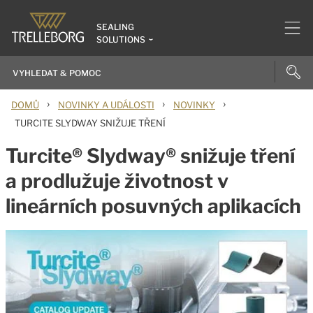
SEALING
SOLUTIONS
›
›
›
DOMŮ
NOVINKY A UDÁLOSTI
NOVINKY
TURCITE SLYDWAY SNIŽUJE TŘENÍ
Turcite® Slydway® snižuje tření
a prodlužuje životnost v
lineárních posuvných aplikacích