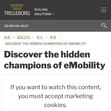
SEALING
SOLUTIONS
›
›
›
›
首頁
最新消息
影片
產業
DISCOVER THE HIDDEN CHAMPIONS OF EMOBILITY
Discover the hidden
champions of eMobility
If you want to watch this content,
you must accept marketing
cookies.