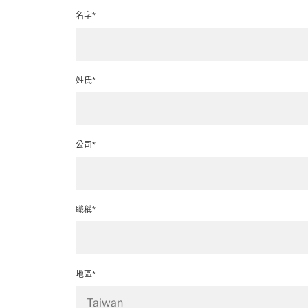
名字*
姓氏*
公司*
職稱*
地區*