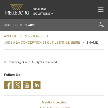
SEALING
SOLUTIONS
›
›
ACCUEIL
RESSOURCES
›
AIDE À LA CONCEPTION ET OUTILS D'INGÉNIERIE
$NAME
© Trelleborg Group. All rights reserved.
Follow Us
Mentions Légales