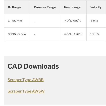
Ø - Range
Pressure Range
Temp. range
Velocity
6 - 60 mm
-
-40°C +80°C
4 m/s
0.236 - 2.5 in
-
-40°F +176°F
13 ft/s
CAD Downloads
Scraper Type AWBB
Scraper Type AWSW