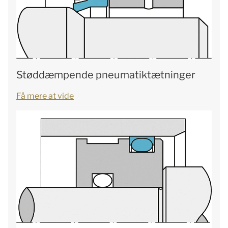
Støddæmpende pneumatiktætninger
Få mere at vide