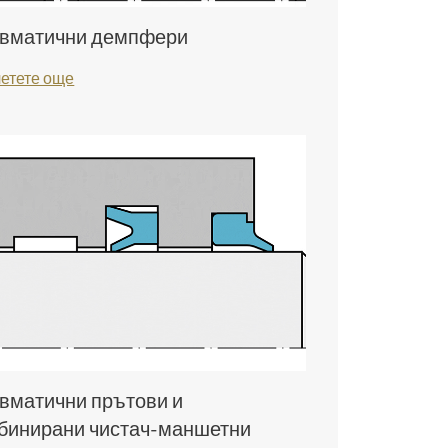
вматични демпфери
етете още
вматични прътови и
бинирани чистач-маншетни