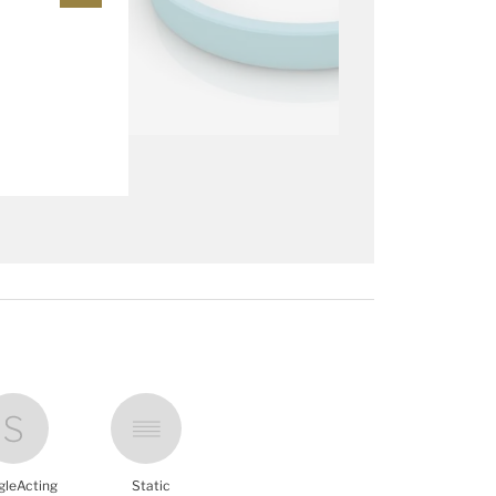
gleActing
Static