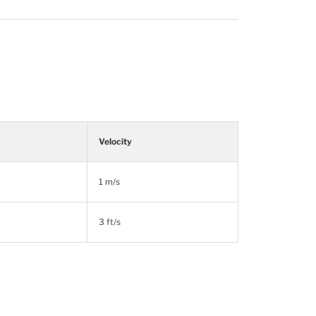
Velocity
1 m/s
3 ft/s