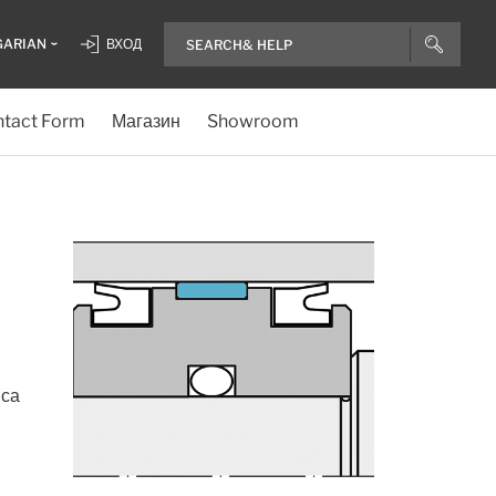
GARIAN
ВХОД
tact Form
Магазин
Showroom
 са