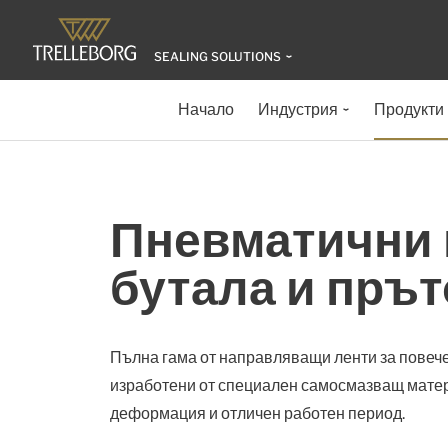
SEALING SOLUTIONS
Начало
Индустрия
Продукти
Пневматични 
бутала и пръ
Пълна гама от направляващи ленти за повече
изработени от специален самосмазващ матери
деформация и отличен работен период.