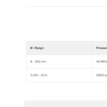
Ø - Range
Pressu
8 - 250 mm
40 MPa
0.315 - 10 in
5800 ps