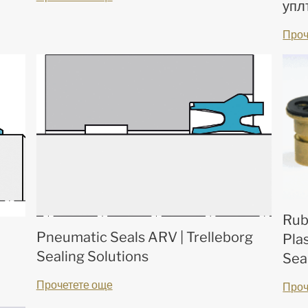
упл
Проч
Rub
Pneumatic Seals ARV | Trelleborg
Pla
Sealing Solutions
Sea
Прочетете още
Проч