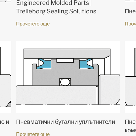
Engineered Molded Parts |
Trelleborg Sealing Solutions
Пне
Прочетете още
Проч
ло и
Пневматични бутални уплътнители
Пне
ком
Прочетете още