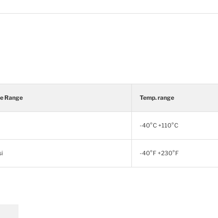
re Range
Temp. range
-40°C +110°C
i
-40°F +230°F