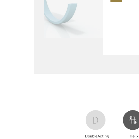
DoubleActing
Helix