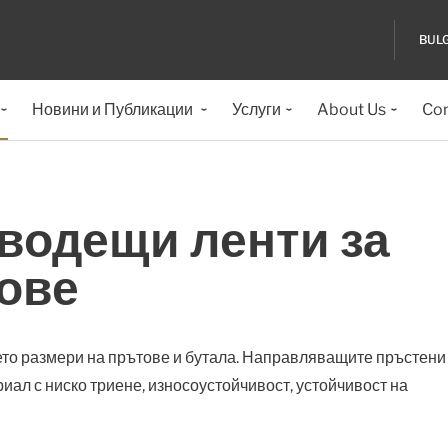
BUL
Новини и Публикации
Услуги
About Us
Con
водещи ленти за
тове
то размери на прътове и бутала. Направляващите пръстени
ал с ниско триене, износоустойчивост, устойчивост на