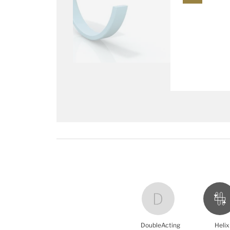
DoubleActing
Helix