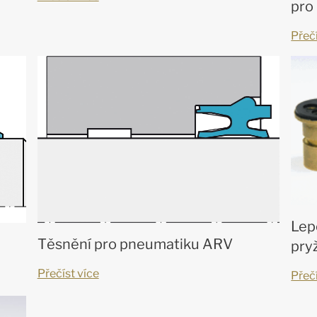
pro
Přečí
Lep
Těsnění pro pneumatiku ARV
pry
Přečíst více
Přečí