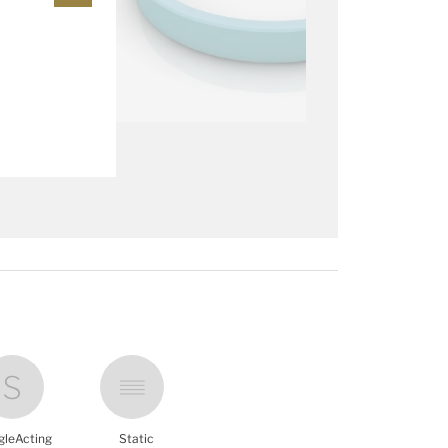
gleActing
Static