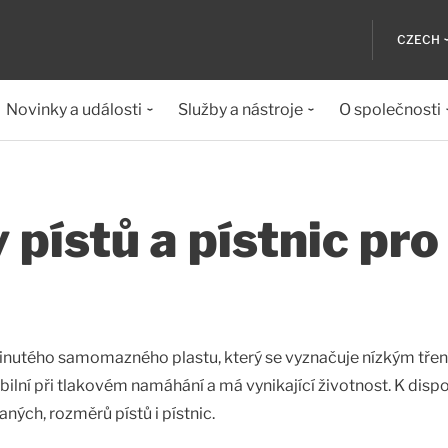
CZECH
Novinky a události
Služby a nástroje
O společnosti
 pístů a pístnic pro
vinutého samomazného plastu, který se vyznačuje nízkým tře
ilní při tlakovém namáhání a má vynikající životnost. K dispo
ných, rozměrů pístů i pístnic.