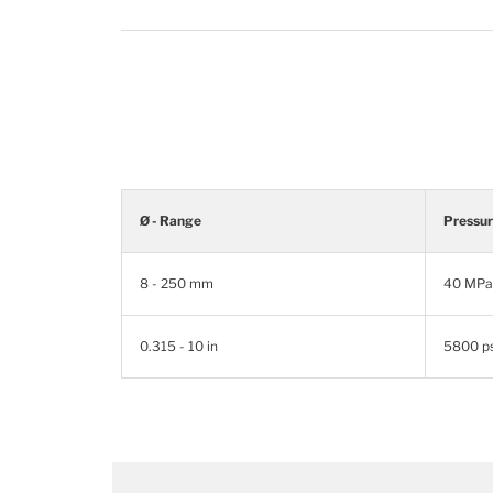
Ø - Range
Pressu
8 - 250 mm
40 MPa
0.315 - 10 in
5800 ps