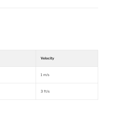
Velocity
1 m/s
3 ft/s