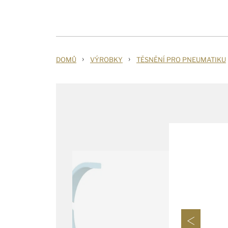
›
›
DOMŮ
VÝROBKY
TĚSNĚNÍ PRO PNEUMATIKU