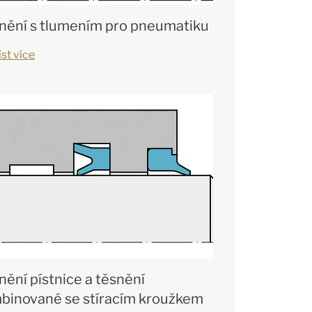
nění s tlumením pro pneumatiku
st více
nění pístnice a těsnění
binované se stíracím kroužkem