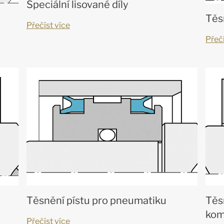
Speciální lisované díly
Těs
Přečíst více
Přečí
Těsnění pístu pro pneumatiku
Těs
kom
Přečíst více