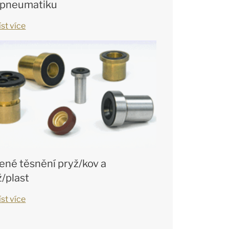
 pneumatiku
st více
ené těsnění pryž/kov a
ž/plast
st více