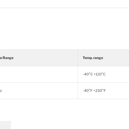
re Range
Temp. range
-40°C +110°C
i
-40°F +230°F