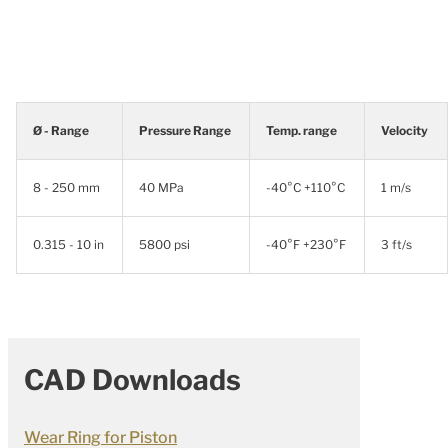
Ø - Range
Pressure Range
Temp. range
Velocity
8 - 250 mm
40 MPa
-40°C +110°C
1 m/s
0.315 - 10 in
5800 psi
-40°F +230°F
3 ft/s
CAD Downloads
Wear Ring for Piston