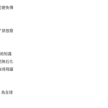
可避免傳
了排放廢
的技術知識
用無石化
取得飛躍
，為全球