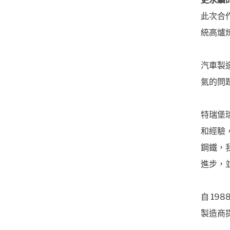
此次合
統高爐
汽車製
氣的問
特瑞堡瑞
和經驗
鋼鐵，
進步，
自 1
製造商