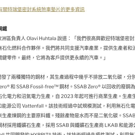
解有關特瑞堡密封系統煞車墊片的更多資訊
鋼鐵
 歐洲區負責人 Olavi Huhtala 說道：「我們很高興歡迎特瑞堡密
無石化燃料合作夥伴。我們將共同支援汽車產業，提供生產者和
關鍵零件。最終，它將為客戶提供更永續的汽車。」
B 開發了兩種獨特的鋼材，其生產過程中幾乎不排放二氧化碳，分
Zero® 和 SSAB Fossil-free™ 鋼材。SSAB Zero® 以回收的廢
石化電力和沼氣電力生產，自 2023 年起可進行商業生產。生產
 和能源公司 Vattenfall。該技術經過中試規模測試，利用無石化
生產煉鋼的主要原料鐵。殘餘產物是水而不是二氧化碳。SSAB Fos
™ 鋼材採用鐵礦石生產，採用 SSAB 與鐵礦石生產商 LKAB 和能
enfall 共同開發的 HYBRIT® 技術，該技術經過先導性測試，利用