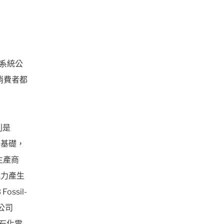
封系統公
消費者都
別是
鋼為基礎，
生產商
電力產生
sil-
源公司
無石化電