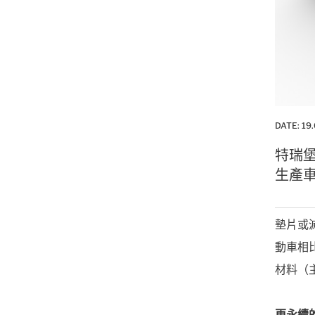
DATE:
19
特瑞堡
生產
墊片或
動車相
材料（
更永續