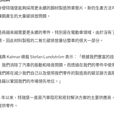
作使特瑞堡能夠採用更永續的鋼材製造煞車墊片，新的生產方法
煉鋼產生的大量碳排放問題。
造商越來越需要更永續的零件，特別是在電動車領域，由於沒有
題，因此材料製程的二氧化碳排放量佔整車的很大一部分。
典 Kalmar 總裁 Stefan Lundström 表示：「根據我們豐富
，我們消除了汽車的振動和噪音問題。而透過在我們的零件中使
我們將在減少我們自己以及使用我們零件的製造商的碳足跡方面
並藉以鞏固我們的市場領先地位。」
988 年以來，特瑞堡一直是汽車阻尼和密封解決方案的主要供應商
提供零件。