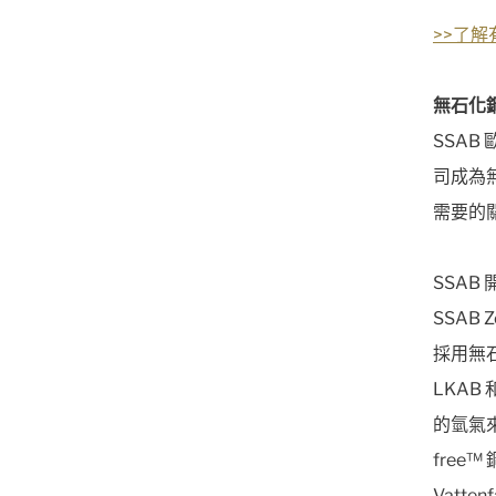
>>了
無石化
SSAB
司成為
需要的
SSA
SSAB 
採用無
LKAB
的氫氣來
free
Vatt