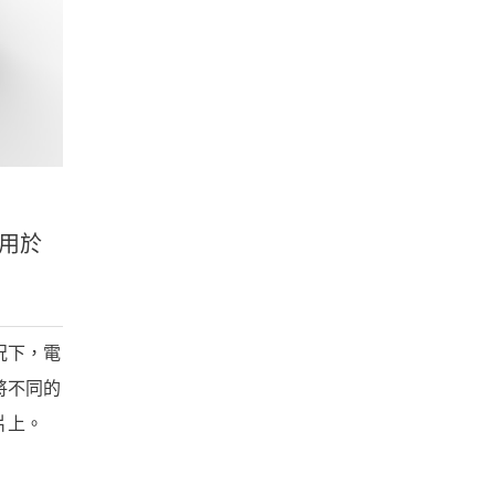
應用於
況下，電
將不同的
片上。