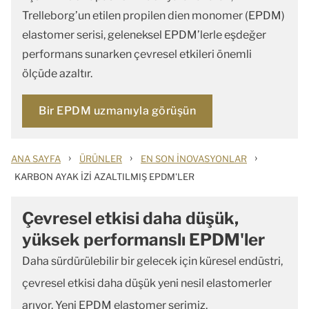
Trelleborg’un etilen propilen dien monomer (EPDM)
elastomer serisi, geleneksel EPDM’lerle eşdeğer
performans sunarken çevresel etkileri önemli
ölçüde azaltır.
Bir EPDM uzmanıyla görüşün
›
›
›
ANA SAYFA
ÜRÜNLER
EN SON İNOVASYONLAR
KARBON AYAK İZI AZALTILMIŞ EPDM'LER
Çevresel etkisi daha düşük,
yüksek performanslı EPDM'ler
Daha sürdürülebilir bir gelecek için küresel endüstri,
çevresel etkisi daha düşük yeni nesil elastomerler
arıyor. Yeni EPDM elastomer serimiz,