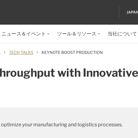
JAPA
ニュース＆イベント
ツール＆リソース
当社について
›
›
ー
TECH TALKS
KEYNOTE BOOST PRODUCTION
hroughput with Innovativ
n optimize your manufacturing and logistics processes.