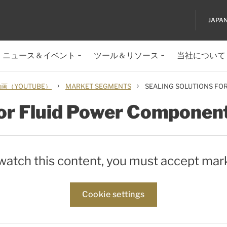
JAPA
ニュース＆イベント
ツール＆リソース
当社について
›
›
（YOUTUBE）
MARKET SEGMENTS
SEALING SOLUTIONS FO
for Fluid Power Componen
 watch this content, you must accept mar
Cookie settings