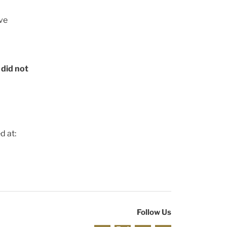
ve
 did not
d at:
Follow Us