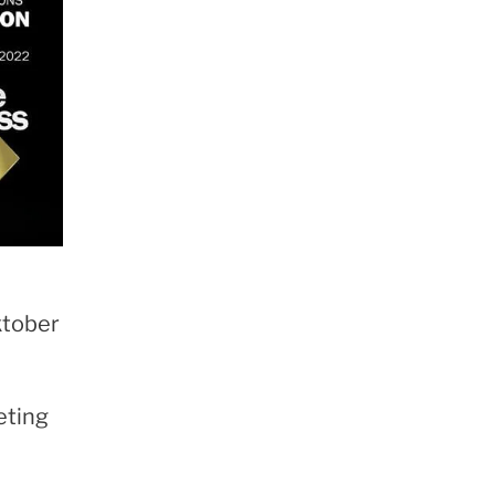
ktober
eting