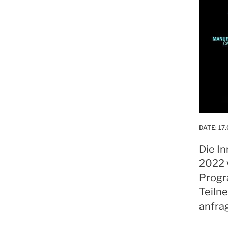
DATE:
17.
Die I
2022 
Prog
Teiln
anfra