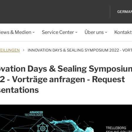
GERMA
ews & Medien
Service Center
Über uns
Kontakt
›
TEILUNGEN
INNOVATION DAYS & SEALING SYMPOSIUM 2022 - VO
ovation Days & Sealing Symposiu
 - Vorträge anfragen - Request
sentations