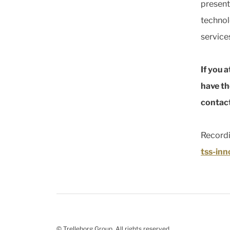
present
technol
service
If you 
have th
contact
Recordi
tss-in
© Trelleborg Group. All rights reserved.