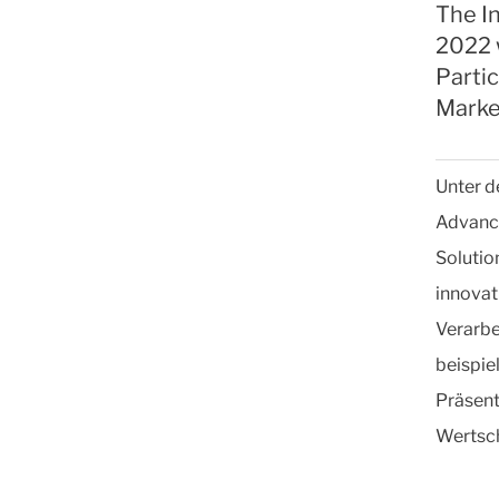
The I
2022 
Parti
Marke
Unter d
Advance
Solutio
innovat
Verarbe
beispie
Präsent
Wertsc