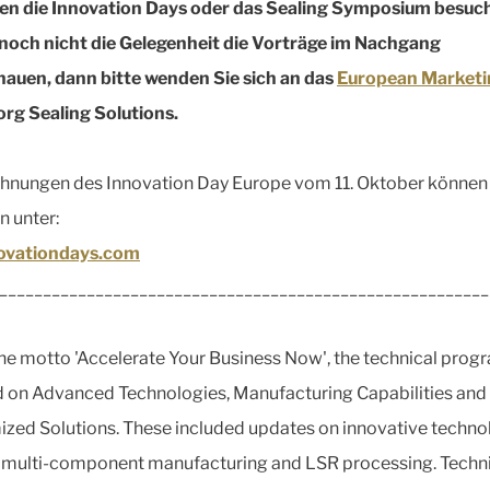
en die Innovation Days oder das Sealing Symposium besuch
noch nicht die Gelegenheit die Vorträge im Nachgang
auen, dann bitte wenden Sie sich an das
European Marketi
org Sealing Solutions.
hnungen des Innovation Day Europe vom 11. Oktober können
n unter:
novationdays.com
________________________________________________________
he motto 'Accelerate Your Business Now', the technical prog
 on Advanced Technologies, Manufacturing Capabilities and
zed Solutions. These included updates on innovative techno
 multi-component manufacturing and LSR processing. Techn