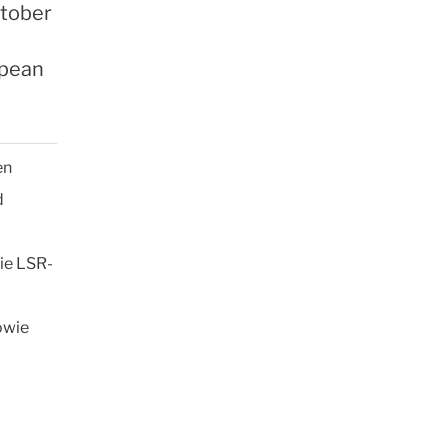
ctober
opean
en
d
ie LSR-
owie