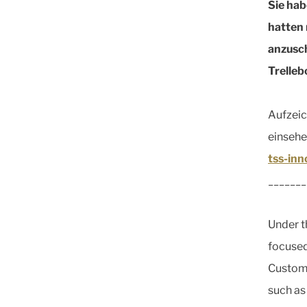
Sie hab
hatten 
anzusch
Trelleb
Aufzeic
einsehe
tss-in
_______
Under t
focused
Customi
such as