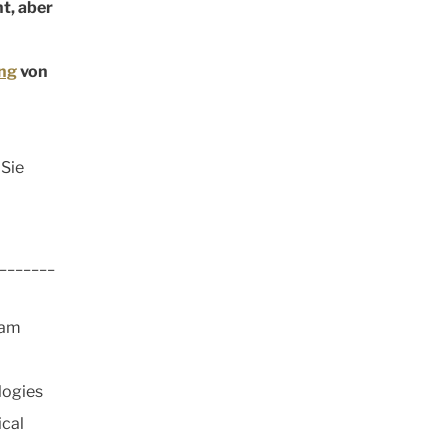
t, aber
ng
von
 Sie
_______
ram
logies
ical