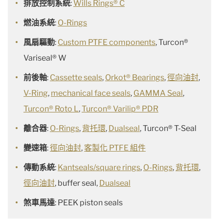
排放控制系統
:
Wills Rings® C
燃油系統
:
O-Rings
風扇驅動
:
Custom PTFE components
, Turcon®
Variseal® W
前後軸
:
Cassette seals
,
Orkot® Bearings
,
徑向油封
,
V-Ring
,
mechanical face seals
,
GAMMA Seal
,
Turcon® Roto L
,
Turcon® Varilip® PDR
離合器
:
O-Rings
,
背托環
,
Dualseal
, Turcon® T-Seal
變速箱
:
徑向油封
,
客製化 PTFE 組件
傳動系統
:
Kantseals/square rings
,
O-Rings
,
背托環
,
徑向油封
, buffer seal,
Dualseal
煞車馬達
: PEEK piston seals