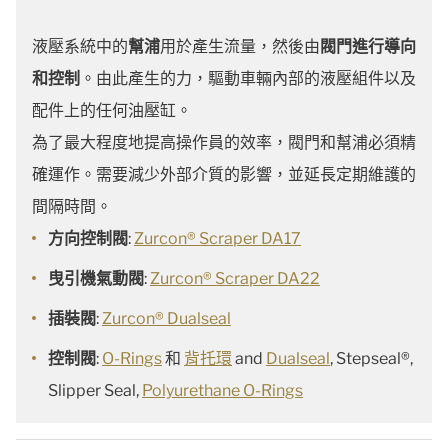
液壓系統中的
幫浦
用於產生流量，然後由
閥門進行導向
和控制
。由此產生的力，驅動車輛內部的液壓組件以及
配件上的任何油壓缸。
為了最大程度地提高操作員的效率，閥門和幫浦必須精
確運作。需要減少外部介質的影響，並延長定期維護的
間隔時間。
方向控制閥
:
Zurcon® Scraper DA17
曳引機氣動閥
:
Zurcon® Scraper DA22
插裝閥
:
Zurcon® Dualseal
控制閥
:
O-Rings
和
背托環
and
Dualseal
, Stepseal®,
Slipper Seal,
Polyurethane O-Rings