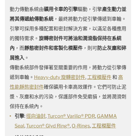
動力傳動系統由
礦用卡車的引擎
驅動，引擎
產生動力並
將其傳遞給傳動系統
，最終將動力從引擎傳遞到車輪。
引擎可採用多種配置和密封解決方案，以滿足各種應用
的獨特需求。
旋轉密封件可將油和潤滑脂保持在系統
內
，而
靜態密封件和客製化模壓件
，則可
防止灰塵和碎
屑進入
。
傳動系統部件發揮著至關重要的作用，將動力從引擎傳
遞到車輪。
Heavy-duty 旋轉密封件
,
工程模壓件
和
高
性能靜態密封件
確保礦用卡車高效運作。它們可防止泥
漿、灰塵和水的污染，保護部件免受磨損，並將潤滑劑
保持在系統內。
引擎
:
徑向油封
,
Turcon® Varilip® PDR
,
GAMMA
Seal
,
Turcon® Glyd Ring®
,
O-Rings
,
工程模壓件