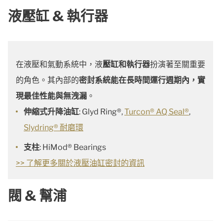
液壓缸 & 執行器
在液壓和氣動系統中，液
壓缸和執行器
扮演著至關重要
的角色。其內部的
密封系統能在長時間運行週期內，實
現最佳性能與無洩漏
。
伸縮式升降油缸
: Glyd Ring®,
Turcon® AQ Seal®
,
Slydring® 耐磨環
支柱
: HiMod® Bearings
>> 了解更多關於液壓油缸密封的資訊
閥 & 幫浦