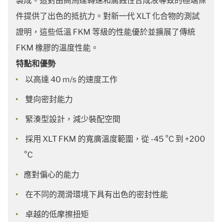
製成。這對由高馬達轉速和腐蝕性合成液導致的極端條
件提供了出色的抵抗力。對新一代 XLT 化合物的測試
證明，這些低溫 FKM 等級的性能優於並擴展了傳統
FKM 橡膠的溫度性能。
特點和優勢
以高達 40 m/s 的速度工作
雙向密封能力
緊湊型設計，減少裝配空間
採用 XLT FKM 的寬廣溫度範圍，從 -45 °C 到 +200
°C
應對偏心的能力
在不同的潤滑環境下具有出色的密封性能
卓越的低摩擦扭矩