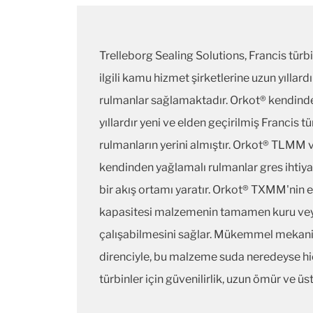
Trelleborg Sealing Solutions, Francis türbi
ilgili kamu hizmet şirketlerine uzun yıllar
rulmanlar sağlamaktadır. Orkot® kendinde
yıllardır yeni ve elden geçirilmiş Francis tü
rulmanların yerini almıştır. Orkot® TLM
kendinden yağlamalı rulmanlar gres ihtiya
bir akış ortamı yaratır. Orkot® TXMM'nin
kapasitesi malzemenin tamamen kuru veya
çalışabilmesini sağlar. Mükemmel mekan
direnciyle, bu malzeme suda neredeyse h
türbinler için güvenilirlik, uzun ömür ve ü