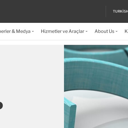
TURKIS
erler & Medya
Hizmetler ve Araçlar
About Us
K
o