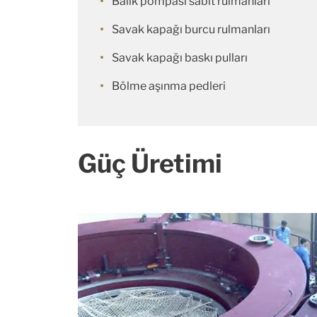
Balık pompası sabit rulmanları
Savak kapağı burcu rulmanları
Savak kapağı baskı pulları
Bölme aşınma pedleri
Güç Üretimi