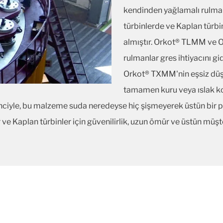
kendinden yağlamalı rulmanl
türbinlerde ve Kaplan türbin
almıştır. Orkot® TLMM ve
rulmanlar gres ihtiyacını gi
Orkot® TXMM'nin eşsiz dü
tamamen kuru veya ıslak koş
iyle, bu malzeme suda neredeyse hiç şişmeyerek üstün bir 
e Kaplan türbinler için güvenilirlik, uzun ömür ve üstün müşt