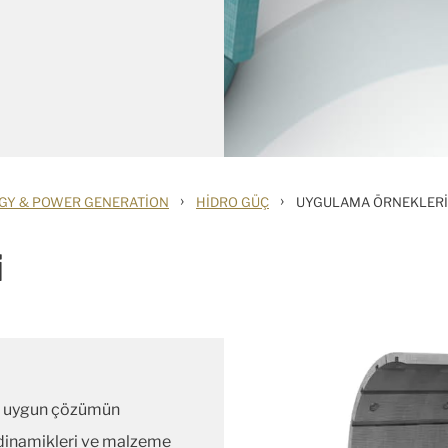
›
›
GY & POWER GENERATION
HIDRO GÜÇ
UYGULAMA ÖRNEKLERI
i
in uygun çözümün
vı dinamikleri ve malzeme