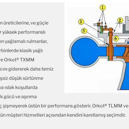
n üreticilerine, ve güçle
dır yüksek performanslı
n yağlamalı rulmanlar,
rbinlerde klasik yağlı
M ve Orkot® TXMM
cını gidererek daha temiz
 eşsiz düşük sürtünme
 ıslak koşullarda
ik gücü ve aşınma
iç şişmeyerek üstün bir performans gösterir. Orkot® TLMM v
stün müşteri hizmetleri açısından kendini kanıtlamış seçimdir.