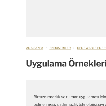
›
›
ANA SAYFA
ENDÜSTRILER
RENEWABLE ENER
Uygulama Örnekler
Bir sızdırmazlık ve rulman uygulaması iç
belirlenmesi; sızdırmazlık teknolojisi, sı