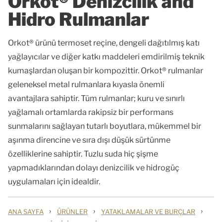
Orkot® Denizcilik and
Hidro Rulmanlar
Orkot® ürünü termoset reçine, dengeli dağıtılmış katı
yağlayıcılar ve diğer katkı maddeleri emdirilmiş teknik
kumaşlardan oluşan bir kompozittir. Orkot® rulmanlar
geleneksel metal rulmanlara kıyasla önemli
avantajlara sahiptir. Tüm rulmanlar; kuru ve sınırlı
yağlamalı ortamlarda rakipsiz bir performans
sunmalarını sağlayan tutarlı boyutlara, mükemmel bir
aşınma direncine ve sıra dışı düşük sürtünme
özelliklerine sahiptir. Tuzlu suda hiç şişme
yapmadıklarından dolayı denizcilik ve hidrogüç
uygulamaları için idealdir.
›
›
›
ANA SAYFA
ÜRÜNLER
YATAKLAMALAR VE BURÇLAR