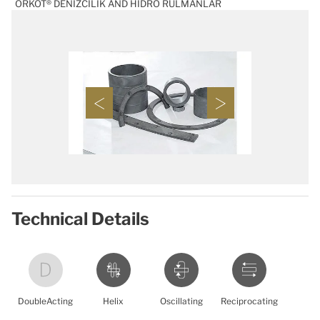
ORKOT® DENIZCILIK AND HIDRO RULMANLAR
Technical Details
DoubleActing
Helix
Oscillating
Reciprocating