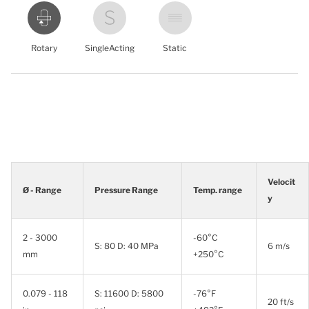
Rotary
SingleActing
Static
Velocit
Ø - Range
Pressure Range
Temp. range
y
2 - 3000
-60°C
S: 80 D: 40 MPa
6 m/s
mm
+250°C
0.079 - 118
S: 11600 D: 5800
-76°F
20 ft/s