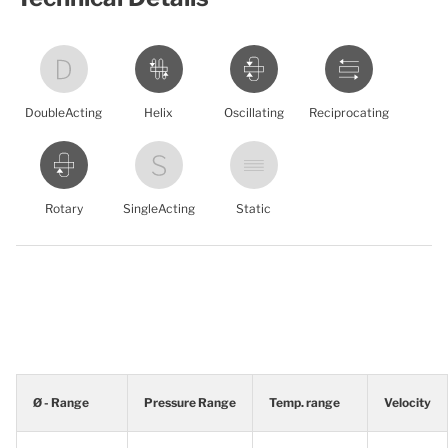
DoubleActing
Helix
Oscillating
Reciprocating
Rotary
SingleActing
Static
Ø - Range
Pressure Range
Temp. range
Velocity