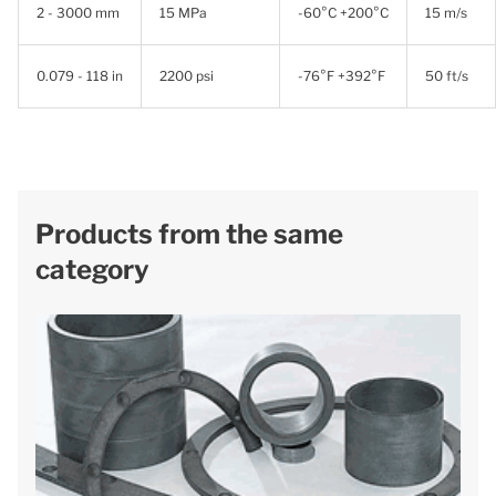
2 - 3000 mm
15 MPa
-60°C +200°C
15 m/s
0.079 - 118 in
2200 psi
-76°F +392°F
50 ft/s
Products from the same
category