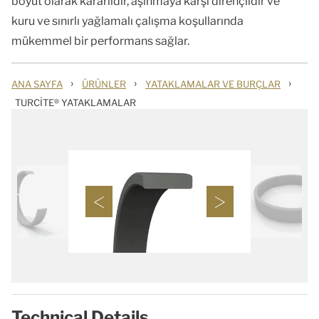
boyut olarak kararlıdır, aşınmaya karşı dirençlidir ve
kuru ve sınırlı yağlamalı çalışma koşullarında
mükemmel bir performans sağlar.
›
›
›
ANA SAYFA
ÜRÜNLER
YATAKLAMALAR VE BURÇLAR
TURCITE® YATAKLAMALAR
Technical Details