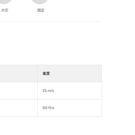
片圧
固定
速度
15 m/s
50 ft/s