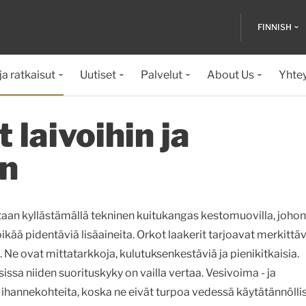
FINNISH
ja ratkaisut
Uutiset
Palvelut
About Us
Yhte
 laivoihin ja
in
taan kyllästämällä tekninen kuitukangas kestomuovilla, johon
oikää pidentäviä lisäaineita. Orkot laakerit tarjoavat merkittäv
a. Ne ovat mittatarkkoja, kulutuksenkestäviä ja pienikitkaisia.
issa niiden suorituskyky on vailla vertaa. Vesivoima - ja
 ihannekohteita, koska ne eivät turpoa vedessä käytätännöllis