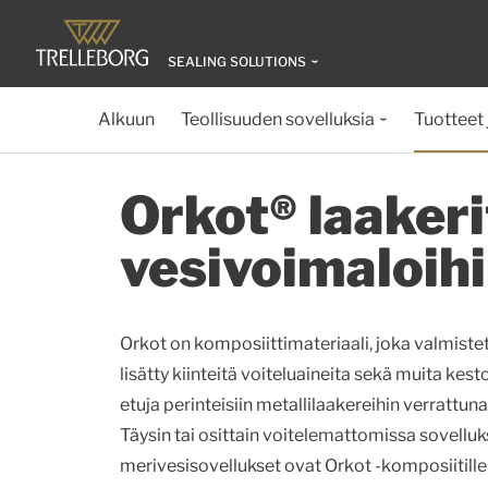
SEALING SOLUTIONS
Alkuun
Teollisuuden sovelluksia
Tuotteet 
Orkot® laakerit
vesivoimaloih
Orkot on komposiittimateriaali, joka valmiste
lisätty kiinteitä voiteluaineita sekä muita kest
etuja perinteisiin metallilaakereihin verrattun
Täysin tai osittain voitelemattomissa sovelluks
merivesisovellukset ovat Orkot -komposiitille