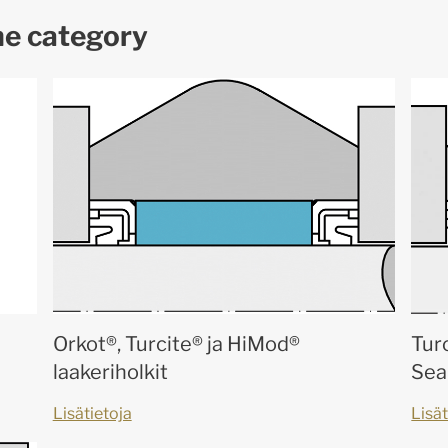
me category
Orkot®, Turcite® ja HiMod®
Tur
laakeriholkit
Sea
Lisätietoja
Lisät