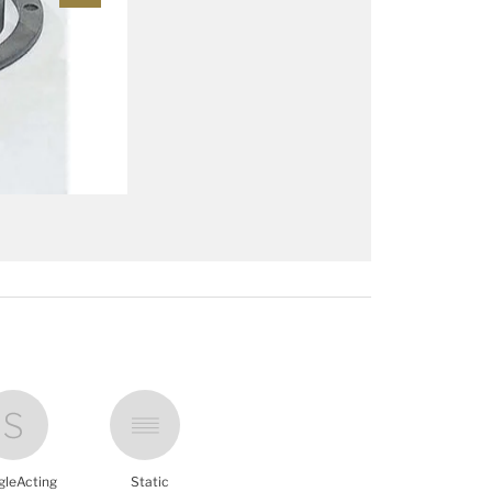
gleActing
Static