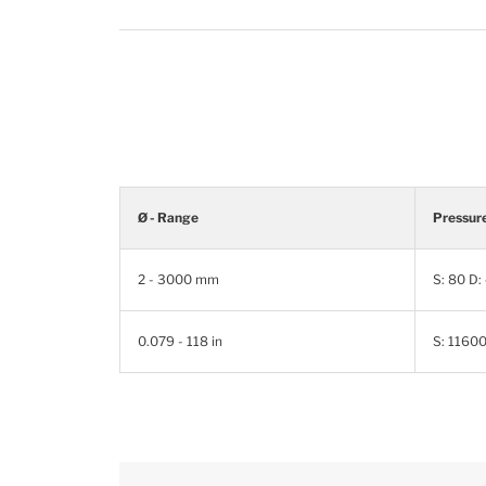
Ø - Range
Pressur
2 - 3000 mm
S: 80 D
0.079 - 118 in
S: 11600