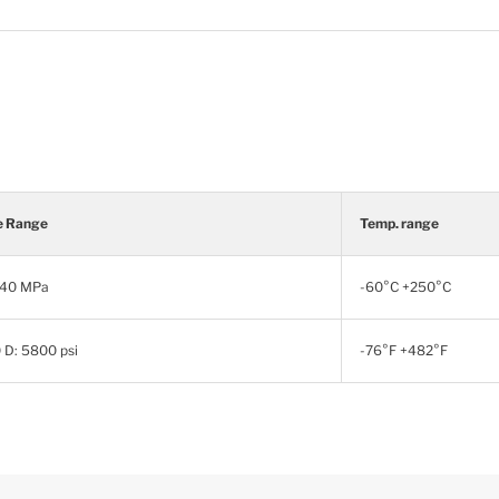
e Range
Temp. range
: 40 MPa
-60°C +250°C
 D: 5800 psi
-76°F +482°F