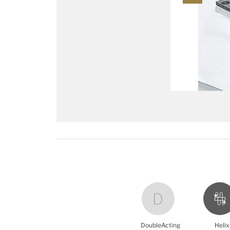
DoubleActing
Helix