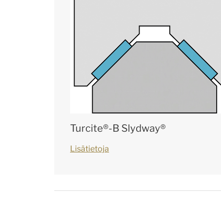
Turcite®-B Slydway®
Lisätietoja