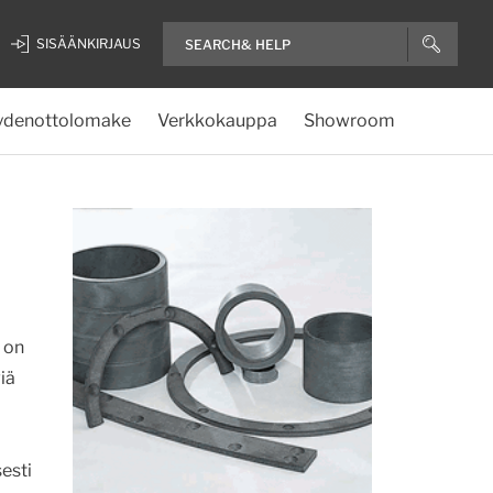
SISÄÄNKIRJAUS
ydenottolomake
Verkkokauppa
Showroom
 on
iä
esti