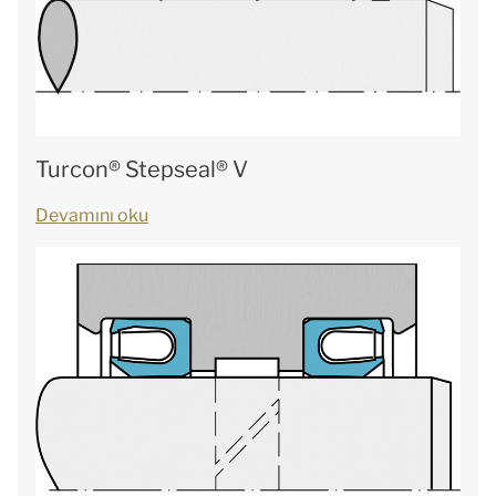
Turcon® Stepseal® V
Devamını oku