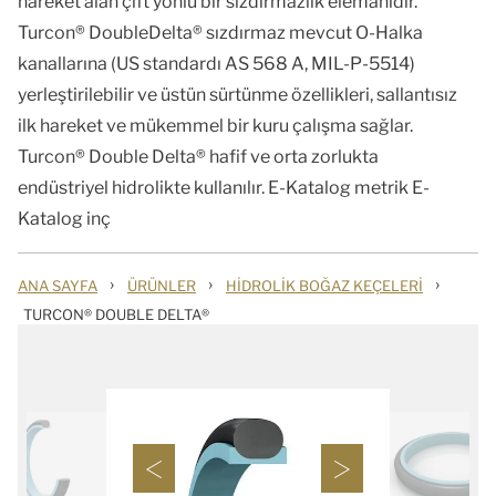
hareket alan çift yönlü bir sızdırmazlık elemanıdır.
Turcon® DoubleDelta® sızdırmaz mevcut O-Halka
kanallarına (US standardı AS 568 A, MIL-P-5514)
yerleştirilebilir ve üstün sürtünme özellikleri, sallantısız
ilk hareket ve mükemmel bir kuru çalışma sağlar.
Turcon® Double Delta® hafif ve orta zorlukta
endüstriyel hidrolikte kullanılır. E-Katalog metrik E-
Katalog inç
›
›
›
ANA SAYFA
ÜRÜNLER
HIDROLIK BOĞAZ KEÇELERI
TURCON® DOUBLE DELTA®