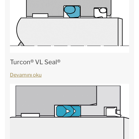
Turcon® VL Seal®
Devamını oku