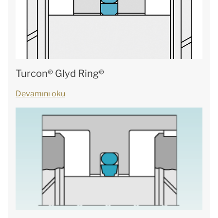
Turcon® Glyd Ring®
Devamını oku