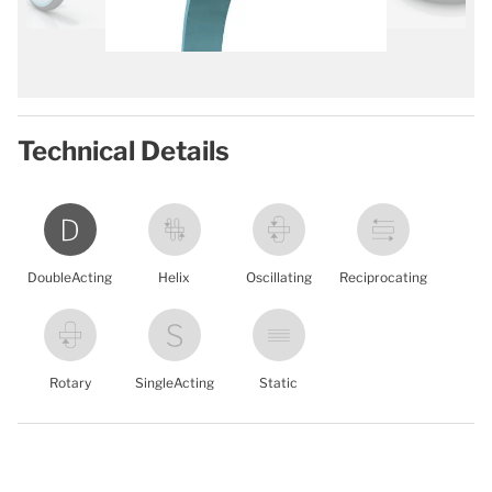
Technical Details
DoubleActing
Helix
Oscillating
Reciprocating
Rotary
SingleActing
Static