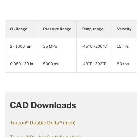
Ø - Range
Pressure Range
Temp. range
Velocity
2 - 1000 mm
35 MPa
-45°C +200°C
15 m/s
0.080 - 39 in
5000 psi
-49°F +392°F
50 ft/s
CAD Downloads
Turcon® Double Delta® (inch)