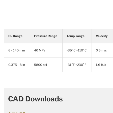
Ø - Range
Pressure Range
Temp. range
Velocity
6 - 140 mm
40 MPa
-35°C +110°C
0.5 m/s
0.375 - 8 in
5800 psi
-31°F +230°F
1.6 ft/s
CAD Downloads