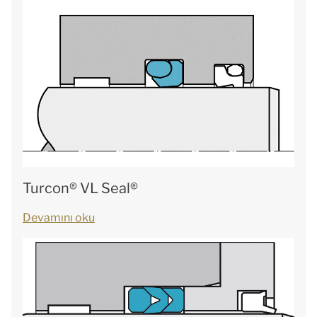
Turcon® VL Seal®
Devamını oku