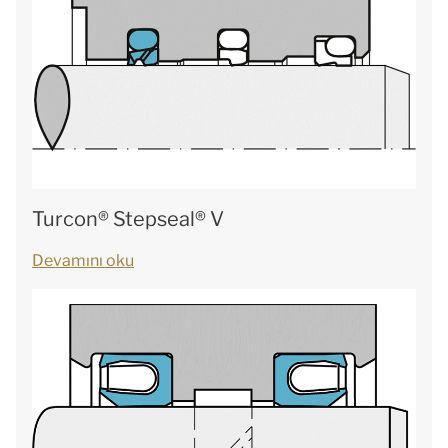
Turcon® Stepseal® V
Devamını oku