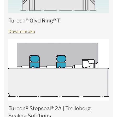
Turcon® Glyd Ring® T
Devamını oku
Turcon® Stepseal® 2A | Trelleborg
Sealing Solutions