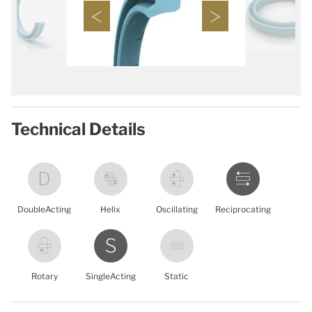
Technical Details
DoubleActing
Helix
Oscillating
Reciprocating
Rotary
SingleActing
Static