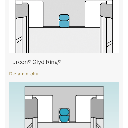
Turcon® Glyd Ring®
Devamını oku