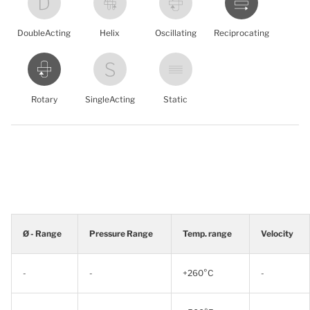
DoubleActing
Helix
Oscillating
Reciprocating
Rotary
SingleActing
Static
Ø - Range
Pressure Range
Temp. range
Velocity
-
-
+260°C
-