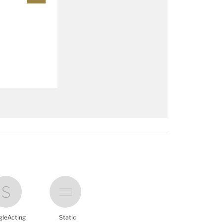
gleActing
Static