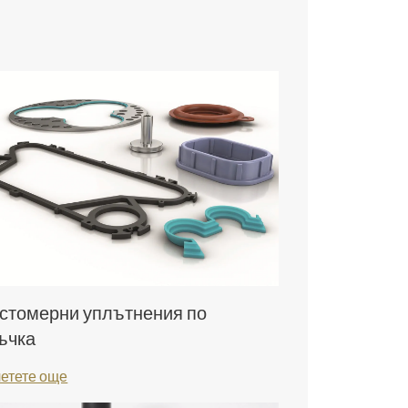
стомерни уплътнения по
ъчка
етете още