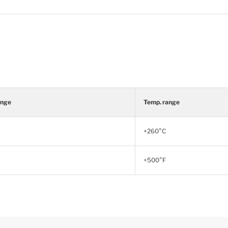
ange
Temp. range
+260°C
+500°F