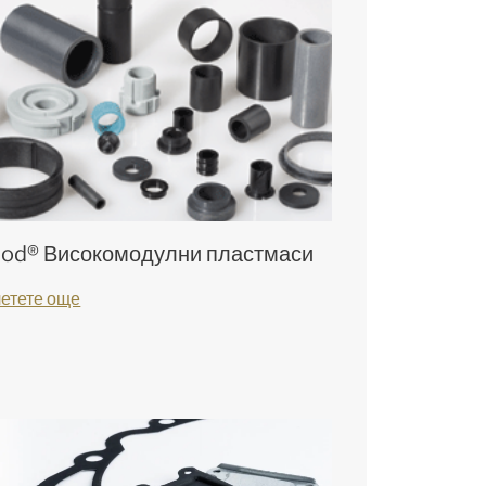
od® Високомодулни пластмаси
етете още