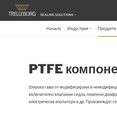
SEALING SOLUTIONS
Начало
Индустрия
Продукти
PTFE компоне
Широка гама от модифицирани и немодифицир
включително клапанни седла, помпени диафр
електрически изолатори и др. Произвеждат се 