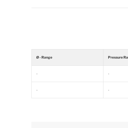
Ø - Range
Pressure R
-
-
-
-