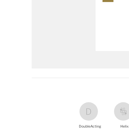
DoubleActing
Helix