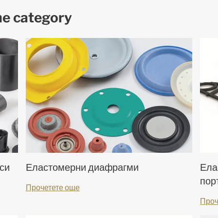
me category
си
Еластомерни диафрагми
Ела
пор
Прочетете още
Проч