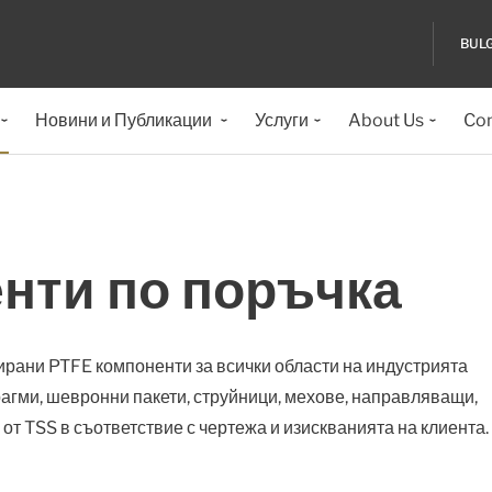
BUL
Новини и Публикации
Услуги
About Us
Con
нти по поръчка
ани PTFE компоненти за всички области на индустрията
агми, шевронни пакети, струйници, мехове, направляващи,
от TSS в съответствие с чертежа и изискванията на клиента.