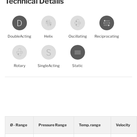
Technical Details
DoubleActing
Helix
Oscillating
Reciprocating
Rotary
SingleActing
Static
Ø - Range
Pressure Range
Temp. range
Velocity